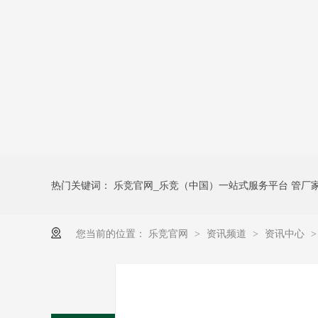
热门关键词：
乐竞官网_乐竞（中国）一站式服务平台 管厂
您当前的位置：
乐竞官网
资讯频道
资讯中心
>
>
乐竞官网_乐竞（中国）一站式服务平台 工业管