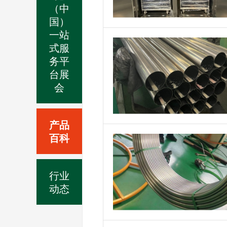
（中
国）
一站
式服
务平
台展
会
产品
百科
行业
动态