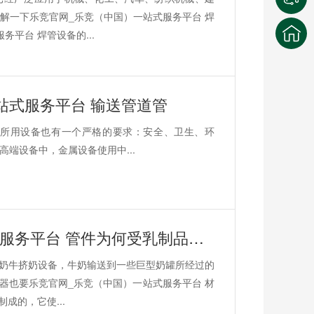
解一下乐竞官网_乐竞（中国）一站式服务平台 焊
平台 焊管设备的...
站式服务平台 输送管道管
所用设备也有一个严格的要求：安全、卫生、环
端设备中，金属设备使用中...
食品级乐竞官网_乐竞（中国）一站式服务平台 管件为何受乳制品行业的青睐
于奶牛挤奶设备，牛奶输送到一些巨型奶罐所经过的
容器也要乐竞官网_乐竞（中国）一站式服务平台 材
成的，它使...