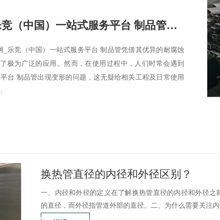
304乐竞官网_乐竞（中国）一站式服务平台 制品管出现变形有哪些原因
网_乐竞（中国）一站式服务平台 制品管凭借其优异的耐腐蚀
得了极为广泛的应用。然而，在使用过程中，人们时常会遇到
务平台 制品管出现变形的问题，这无疑给相关工程及日常使用
.
换热管直径的内径和外径区别？
一、内径和外径的定义在了解换热管直径的内径和外径之
的直径，而外径指管道外部的直径。二、为什么需要关注内径