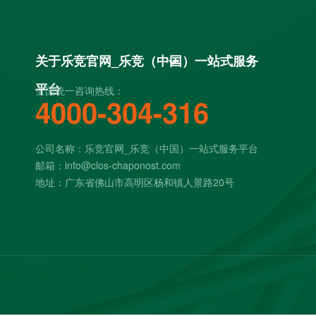
关于乐竞官网_乐竞（中国）一站式服务
平台
全国统一咨询热线：
4000-304-316
公司名称：乐竞官网_乐竞（中国）一站式服务平台
邮箱：info@clos-chaponost.com
地址：广东省佛山市高明区杨和镇人景路20号