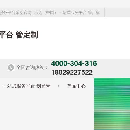
服务平台乐竞官网_乐竞（中国）一站式服务平台 管厂家
平台 管定制
4000-304-316
全国咨询热线：
18029227522
）一站式服务平台 制品管
产品中心