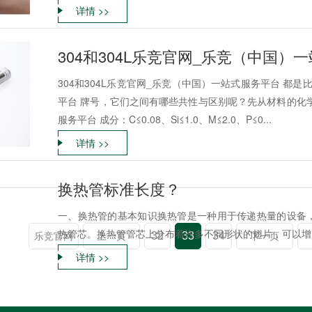
详情 >>
304和304L乐竞官网_乐竞（中国）一站式服务平台 都
平台 牌号，它们之间有哪些共性与区别呢？先从材料的化学
服务平台 成分：C≤0.08、Si≤1.0、M≤2.0、P≤0...
详情 >>
换热管标准长度？
一、换热管的基本知识换热管是一种用于传递热量的设备
热管芯。换热管管芯上分布着许多不同形状的翅片，可以增加
32
33
34
乐竞官网
上一页
下一页
详情 >>