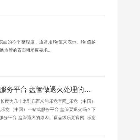
面的不平整程度，通常用Ra值来表示。Ra值越
热管的表面粗糙度要求...
食品级乐竞官网_乐竞（中国）一站式服务平台 盘管做退火处理的原因
种长度为几十米到几百米的乐竞官网_乐竞（中国）
_乐竞（中国）一站式服务平台 盘管要退火吗？下
服务平台 盘管退火的原因。食品级乐竞官网_乐竞