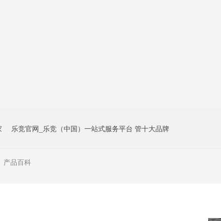
家
乐竞官网_乐竞（中国）一站式服务平台 管十大品牌
产品百科
>