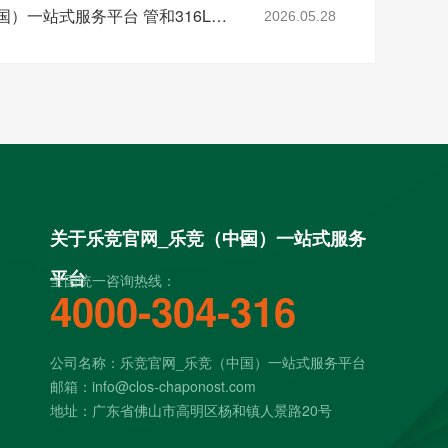
304乐竞官网_乐竞（中国）一站式服务平台 管和316L有什么区别？
2026.05.28
关于乐竞官网_乐竞（中国）一站式服务
平台
全国统一咨询热线：
4000-304-316
公司名称：乐竞官网_乐竞（中国）一站式服务平台
邮箱：info@clos-chaponost.com
地址：广东省佛山市高明区杨和镇人景路20号