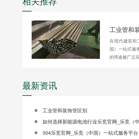
相关推荐
工业管和
在现代建筑和
国）一站式服
的用途被广泛应
最新资讯
工业管和装饰管区别