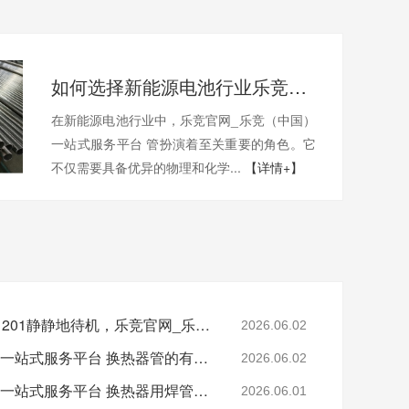
如何选择新能源电池行业乐竞官网_乐竞（中国）一站式服务平台 管
在新能源电池行业中，乐竞官网_乐竞（中国）
一站式服务平台 管扮演着至关重要的角色。它
不仅需要具备优异的物理和化学...
【详情+】
304午后借伦镍又吆喝，201静静地待机，乐竞官网_乐竞（中国）一站式服务平台 市场午后涨跌互现20-30
2026.06.02
乐竞官网_乐竞（中国）一站式服务平台 换热器管的有那些规格
2026.06.02
乐竞官网_乐竞（中国）一站式服务平台 换热器用焊管还是铜管比较好
2026.06.01