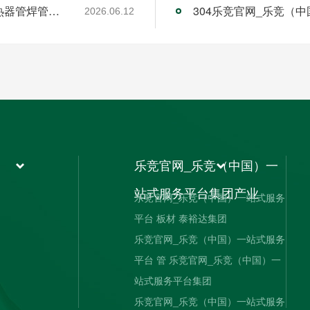
乐竞官网_乐竞（中国）一站式服务平台 换热器管焊管和铜管有什么区别
2026.06.12
乐竞官网_乐竞（中国）一
站式服务平台集团产业
乐竞官网_乐竞（中国）一站式服务
平台 板材 泰裕达集团
乐竞官网_乐竞（中国）一站式服务
平台 管 乐竞官网_乐竞（中国）一
站式服务平台集团
乐竞官网_乐竞（中国）一站式服务