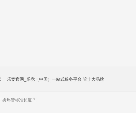
家
乐竞官网_乐竞（中国）一站式服务平台 管十大品牌
换热管标准长度？
>