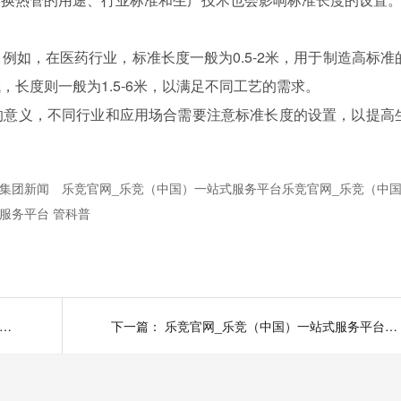
，换热管的用途、行业标准和生产技术也会影响标准长度的设置
0.5-2米，用于制造高标准
。例如，在医药行业，标准长度一般为
长度则一般为1.5-6米，以满足不同工艺的需求。
的意义，不同行业和应用场合需要注意标准长度的设置，以提高
台集团新闻
乐竞官网_乐竞（中国）一站式服务平台乐竞官网_乐竞（中
服务平台 管科普
4和304L乐竞官网_乐竞（中国）一站式服务平台 有哪些共性与区别
下一篇：
乐竞官网_乐竞（中国）一站式服务平台 焊管壁厚不均如何解决