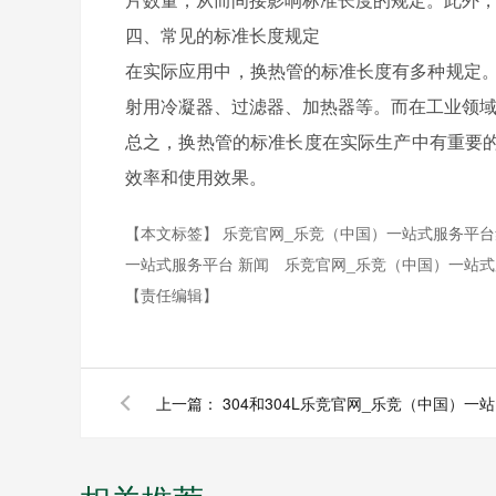
片数量，从而间接影响标准长度的规定。此外
四、常见的标准长度规定
在实际应用中，换热管的标准长度有多种规定
射用冷凝器、过滤器、加热器等。而在工业领域，
总之，换热管的标准长度在实际生产中有重要
效率和使用效果。
【本文标签】
乐竞官网_乐竞（中国）一站式服务平
一站式服务平台 新闻
乐竞官网_乐竞（中国）一站式
【责任编辑】
上一篇：
30