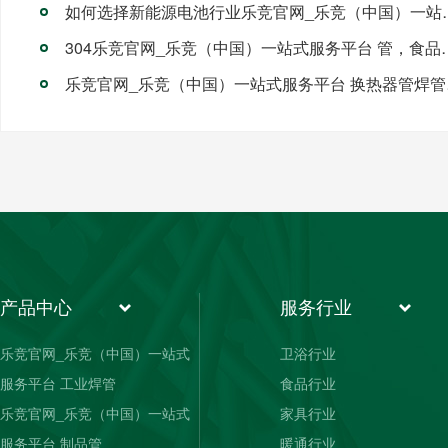
如何选择新能源电池行业
304乐竞官网_乐竞（中国）
乐竞官网
产品中心
服务行业
乐竞官网_乐竞（中国）一站式
卫浴行业
服务平台 工业焊管
食品行业
乐竞官网_乐竞（中国）一站式
家具行业
服务平台 制品管
暖通行业