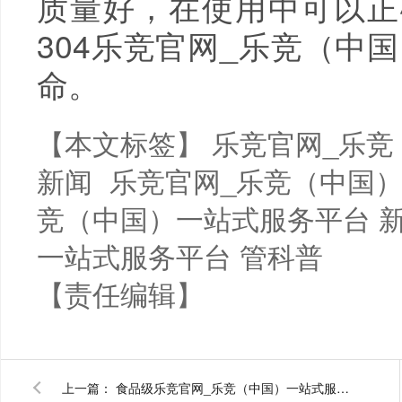
质量好，在使用中可以正
304乐竞官网_乐竞（中
命。
【本文标签】
乐竞官网_乐
新闻
乐竞官网_乐竞（中国
竞（中国）一站式服务平台 
一站式服务平台 管科普
【责任编辑】
上一篇：
食品级乐竞官网_乐竞（中国）一站式服务平台 盘管做退火处理的原因