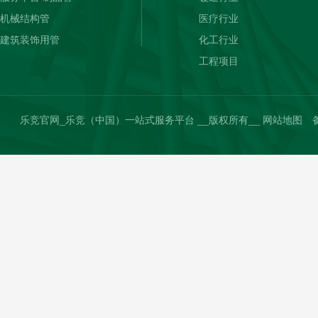
机械结构管
医疗行业
建筑装饰用管
化工行业
工程项目
乐竞官网_乐竞（中国）一站式服务平台 __版权所有__
网站地图
备