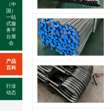
（中
国）
一站
式服
务平
台展
会
产品
百科
行业
动态