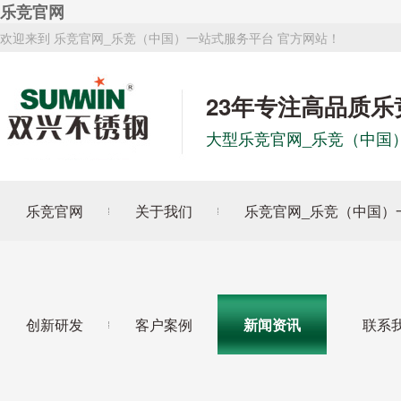
乐竞官网
欢迎来到 乐竞官网_乐竞（中国）一站式服务平台 官方网站！
23年专注高品质乐
大型乐竞官网_乐竞（中国
乐竞官网
关于我们
乐竞官网_乐竞（中国）
创新研发
客户案例
新闻资讯
联系