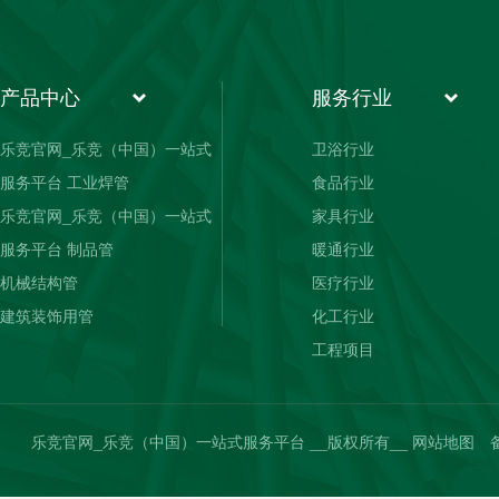
产品中心
服务行业
乐竞官网_乐竞（中国）一站式
卫浴行业
服务平台 工业焊管
食品行业
乐竞官网_乐竞（中国）一站式
家具行业
服务平台 制品管
暖通行业
机械结构管
医疗行业
建筑装饰用管
化工行业
工程项目
乐竞官网_乐竞（中国）一站式服务平台 __版权所有__
网站地图
备