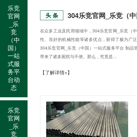
乐竞
官网
头 条
_乐
竞
在众多工业及民用领域中，304乐竞官网_乐竞（
（中
性、良好的机械性能等诸多优点，获得了极为广
国）
304乐竞官网_乐竞（中国）一站式服务平台 制
一站
带来了诸多困扰与不便。那么，究竟是...
式服
务平
【了解详情+】
台动
态
乐竞
官网
_乐
竞