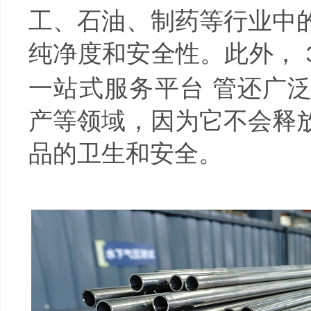
工、石油、制药等行业中
纯净度和安全性。此外，
一站式服务平台 管还广
产等领域，因为它不会释
品的卫生和安全。