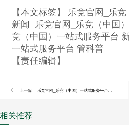
【本文标签】
乐竞官网_乐
新闻
乐竞官网_乐竞（中国
竞（中国）一站式服务平台 
一站式服务平台 管科普
【责任编辑】
上一篇：
乐竞官网_乐竞（中国）一站式服务平台 焊管焊缝的特点和要求
相关推荐