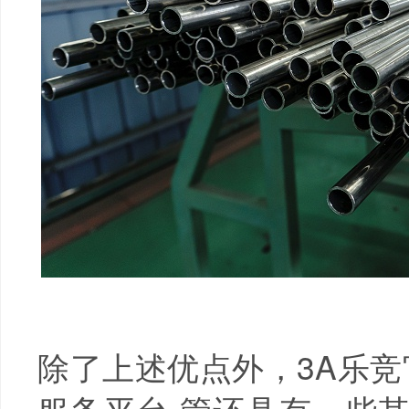
3A
除了上述优点外，
乐竞