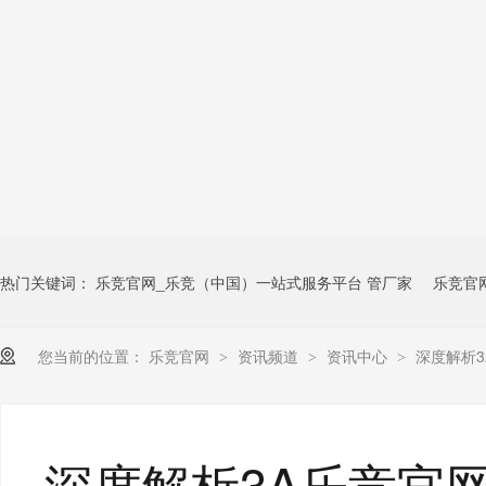
热门关键词：
乐竞官网_乐竞（中国）一站式服务平台 管厂家
乐竞官
您当前的位置：
乐竞官网
资讯频道
资讯中心
深度解析
>
>
>
乐竞官网_乐竞（中国）一站式服务平台 工业管
深度解析3A乐竞官