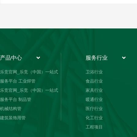
产品中心
服务行业
乐竞官网_乐竞（中国）一站式
卫浴行业
服务平台 工业焊管
食品行业
乐竞官网_乐竞（中国）一站式
家具行业
服务平台 制品管
暖通行业
机械结构管
医疗行业
建筑装饰用管
化工行业
工程项目