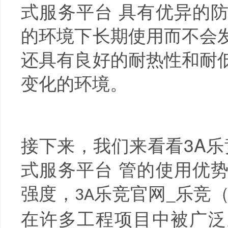
式服务平台 具有优异的
的环境下长期使用而不会
还具有良好的耐热性和耐
变化的环境。
3A
接下来，我们来看看
乐
式服务平台 管的使用优
强度，
乐竞官网_乐竞
3A
在许多工程项目中被广泛