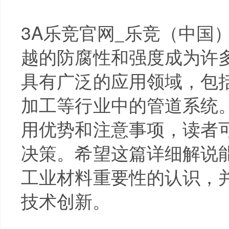
3A
乐竞官网_乐竞（中国
越的防腐性和强度成为许
具有广泛的应用领域，包
加工等行业中的管道系统
用优势和注意事项，读者
决策。希望这篇详细解说
工业材料重要性的认识，
技术创新。