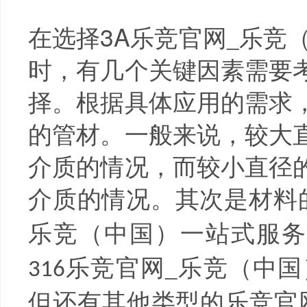
3A
在选择
乐竞官网_乐竞
时，有几个关键因素需要
择。根据具体应用的需求
的管材。一般来说，较大
介质的情况，而较小直径
介质的情况。其次是材料
乐竞（中国）一站式服务
乐竞官网_乐竞（中国
316
但还有其他类型的乐竞官