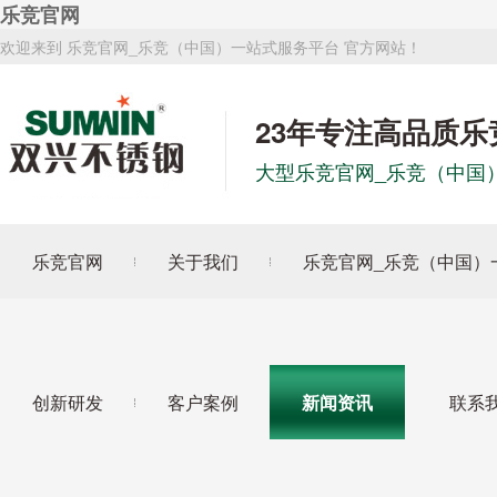
乐竞官网
欢迎来到 乐竞官网_乐竞（中国）一站式服务平台 官方网站！
23年专注高品质乐
大型乐竞官网_乐竞（中国
乐竞官网
关于我们
乐竞官网_乐竞（中国）
创新研发
客户案例
新闻资讯
联系