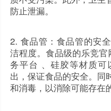
三、安全性考虑
1.
卫生管：卫生管的安全