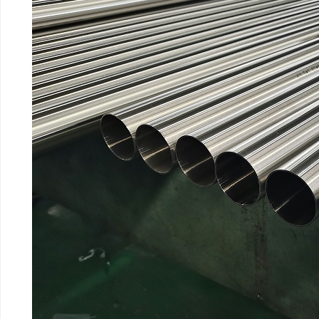
1.
卫生管：卫生管主要用
行业，用于输送各种液体
这些行业对产品的卫生要
和制造都需遵循严格的标
2.
食品管：食品管主要用
用于输送食品原料、成品
和制造需要符合食品安全
中不会对食品造成污染。