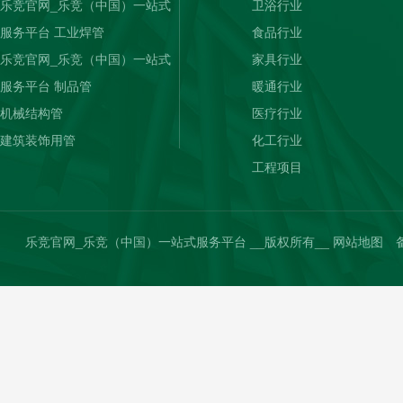
的用途被广泛应用。然而，尽
最新资讯
工业管和装饰管区别
如何选择新能源电池行业
304乐竞官网_乐竞（中国）
乐竞官网