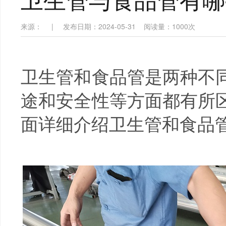
来源：
|
发布日期：2024-05-31
阅读量：
1000
次
卫生管和食品管是两种不
途和安全性等方面都有所
面详细介绍卫生管和食品