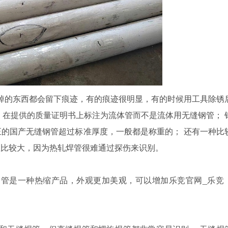
掉的东西都会留下痕迹，有的痕迹很明显，有的时候用工具除锈
，在提供的质量证明书上标注为流体管而不是流体用无缝钢管； 
的国产无缝钢管超过标准厚度，一般都是称重的； 还有一种比
性比较大，因为热轧焊管很难通过探伤来识别。
 管是一种热缩产品，外观更加美观，可以增加乐竞官网_乐竞