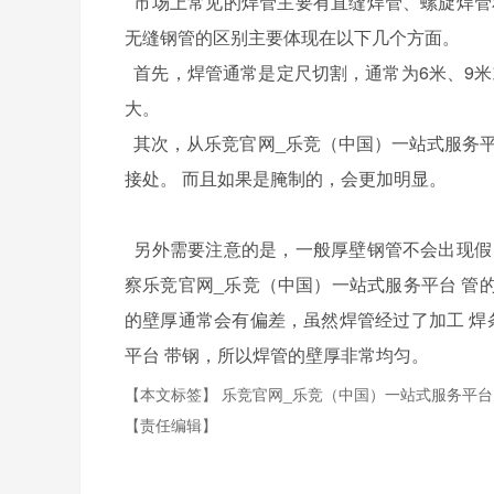
市场上常见的焊管主要有直缝焊管、螺旋焊管
无缝钢管的区别主要体现在以下几个方面。
首先，焊管通常是定尺切割，通常为6米、9米
大。
其次，从乐竞官网_乐竞（中国）一站式服务平
接处。 而且如果是腌制的，会更加明显。
另外需要注意的是，一般厚壁钢管不会出现假
察乐竞官网_乐竞（中国）一站式服务平台 管
的壁厚通常会有偏差，虽然焊管经过了加工 焊
平台 带钢，所以焊管的壁厚非常均匀。
【本文标签】
乐竞官网_乐竞（中国）一站式服务平台
【责任编辑】