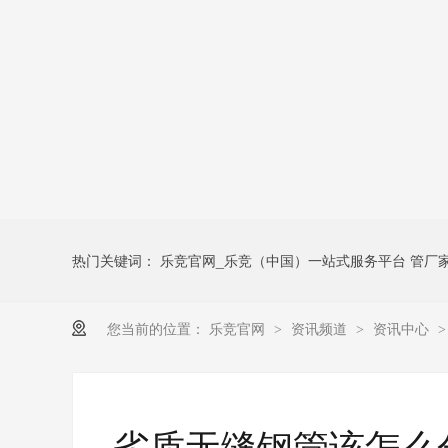
热门关键词：
乐竞官网_乐竞（中国）一站式服务平台 管厂
您当前的位置：
乐竞官网
资讯频道
资讯中心
>
>
乐竞官网_乐竞（中国）一站式服务平台 工业管
劣质无缝钢管该怎么