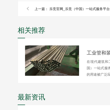
上一篇：
乐竞
相关推荐
工业管和
在现代建筑和
国）一站式服
的用途被广泛应
最新资讯