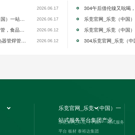
2026.06.17
如何选择新能源电池行业乐竞官网_乐竞（中国）一站式服务平台 管
2026.06.17
304乐竞官网_乐竞（中国）一站式服务平台 管，食品医疗设备首选
2026.06.12
乐竞官网_乐竞（中国）一站式服务平台 换热器管焊管和铜管有什么区别
2026.06.12
乐竞官网_乐竞（中国）一
站式服务平台集团产业
乐竞官网_乐竞（中国）一站式服务
平台 板材 泰裕达集团