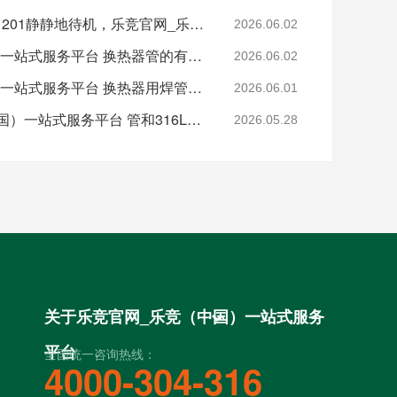
304午后借伦镍又吆喝，201静静地待机，乐竞官网_乐竞（中国）一站式服务平台 市场午后涨跌互现20-30
2026.06.02
乐竞官网_乐竞（中国）一站式服务平台 换热器管的有那些规格
2026.06.02
乐竞官网_乐竞（中国）一站式服务平台 换热器用焊管还是铜管比较好
2026.06.01
304乐竞官网_乐竞（中国）一站式服务平台 管和316L有什么区别？
2026.05.28
关于乐竞官网_乐竞（中国）一站式服务
平台
全国统一咨询热线：
4000-304-316