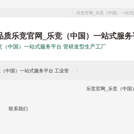
！
乐竞官网_乐竞（中国）一站式
品质乐竞官网_乐竞（中国）一站式服务
竞（中国）一站式服务平台 管研发型生产工厂
竞（中国）一站式服务平台 工业管
乐竞官网_乐竞（中国
联系我们