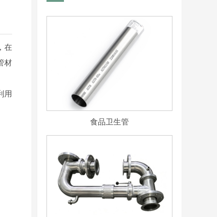
，在
管材
利用
食品卫生管