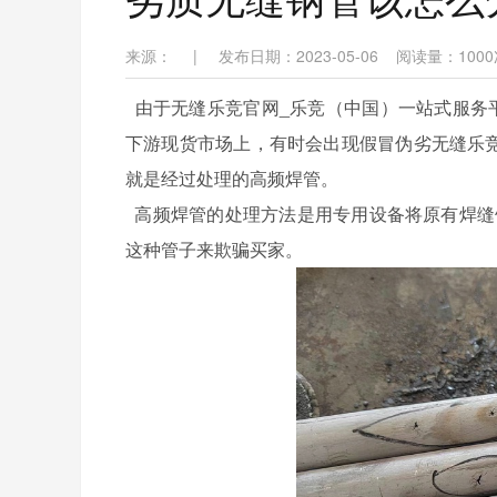
来源：
|
发布日期：2023-05-06
阅读量：
1000
由于无缝乐竞官网_乐竞（中国）一站式服务平
下游现货市场上，有时会出现假冒伪劣无缝乐竞
就是经过处理的高频焊管。
高频焊管的处理方法是用专用设备将原有焊缝
这种管子来欺骗买家。