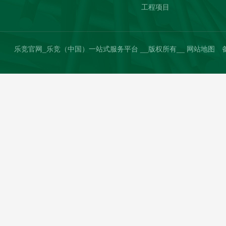
工程项目
乐竞官网_乐竞（中国）一站式服务平台 __版权所有__
网站地图
备