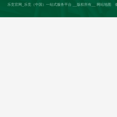
乐竞官网_乐竞（中国）一站式服务平台 __版权所有__
网站地图
备