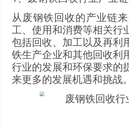
从废钢铁回收的产业链来
工、使用和消费等相关行
包括回收、加工以及再利
铁生产企业和其他回收利
行业的发展和环保要求的
来更多的发展机遇和挑战