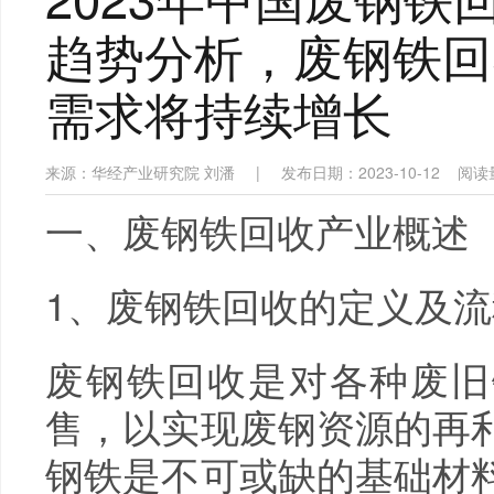
趋势分析，废钢铁回
需求将持续增长
来源：华经产业研究院 刘潘
|
发布日期：2023-10-12
阅读
一、废钢铁回收产业概述
1、废钢铁回收的定义及流
废钢铁回收是对各种废旧
售，以实现废钢资源的再
钢铁是不可或缺的基础材