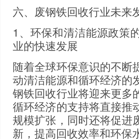
六、废钢铁回收行业未来
1、环保和清洁能源政策
业的快速发展
随着全球环保意识的不断
动清洁能源和循环经济的
钢铁回收行业将迎来更多
循环经济的支持将直接推
规模扩张，同时还将促进
新，提高回收效率和环保