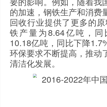
要的影响。例如，随着我
的加速，钢铁生产和消费
回收行业提供了更多的原料
铁产量为8.64亿吨，同
10.18亿吨，同比下降1
环保要求不断提高，推动
清洁化发展。