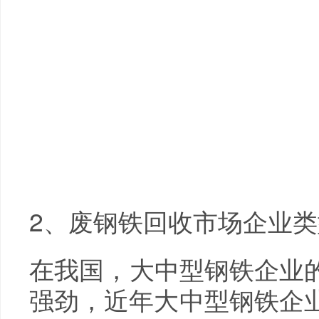
2、废钢铁回收市场企业
在我国，大中型钢铁企业
强劲，近年大中型钢铁企业