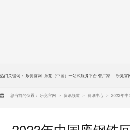
热门关键词：
乐竞官网_乐竞（中国）一站式服务平台 管厂家
乐竞官
您当前的位置：
乐竞官网
资讯频道
资讯中心
2023
>
>
>
乐竞官网_乐竞（中国）一站式服务平台 工业管
2023年中国废钢