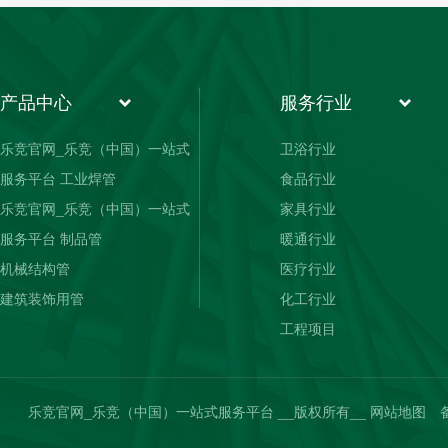
产品中心
服务行业
乐竞官网_乐竞（中国）一站式
卫浴行业
服务平台 工业焊管
食品行业
乐竞官网_乐竞（中国）一站式
家具行业
服务平台 制品管
暖通行业
机械结构管
医疗行业
建筑装饰用管
化工行业
工程项目
乐竞官网_乐竞（中国）一站式服务平台 __版权所有__
网站地图
备