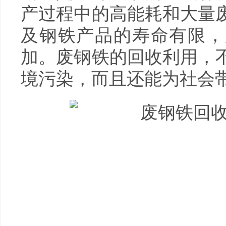
产过程中的高能耗和大量
及钢铁产品的寿命有限，
加。废钢铁的回收利用，
境污染，而且还能为社会