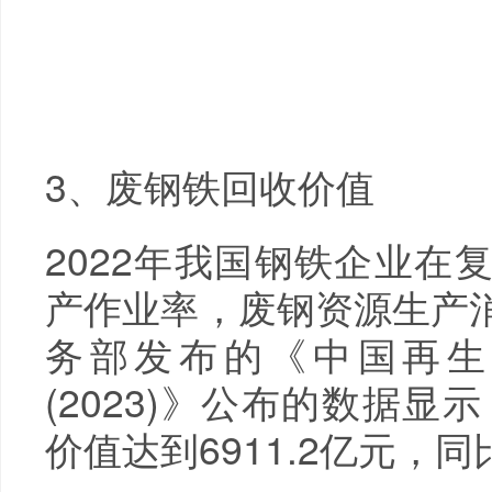
3、废钢铁回收价值
2022年我国钢铁企业在
产作业率，废钢资源生产
务部发布的《中国再生
(2023)》公布的数据显
价值达到6911.2亿元，同