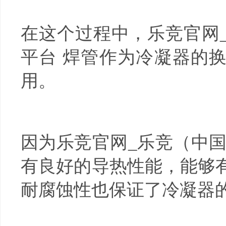
在这个过程中，乐竞官网
平台 焊管作为冷凝器的
用。
因为乐竞官网_乐竞（中国
有良好的导热性能，能够
耐腐蚀性也保证了冷凝器