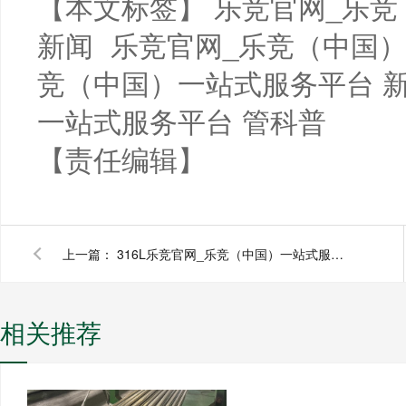
【本文标签】
乐竞官网_乐
新闻
乐竞官网_乐竞（中国
竞（中国）一站式服务平台 
一站式服务平台 管科普
【责任编辑】
上一篇：
316L乐竞官网_乐竞（中国）一站式服务平台 管：管道工程的优选材料？
相关推荐