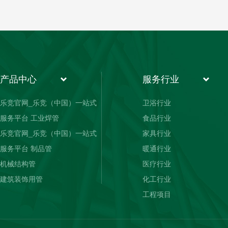
产品中心
服务行业
乐竞官网_乐竞（中国）一站式
卫浴行业
服务平台 工业焊管
食品行业
乐竞官网_乐竞（中国）一站式
家具行业
服务平台 制品管
暖通行业
机械结构管
医疗行业
建筑装饰用管
化工行业
工程项目