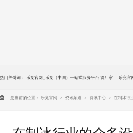
热门关键词：
乐竞官网_乐竞（中国）一站式服务平台 管厂家
乐竞官
您当前的位置：
乐竞官网
资讯频道
资讯中心
在制冰行
>
>
>
乐竞官网_乐竞（中国）一站式服务平台 工业管
在制冰行业的众多设