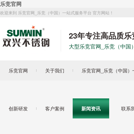
乐竞官网
欢迎来到 乐竞官网_乐竞（中国）一站式服务平台 官方网站！
23年专注高品质乐
大型乐竞官网_乐竞（中国
乐竞官网
关于我们
乐竞官网_乐竞（中国）
创新研发
客户案例
新闻资讯
联系