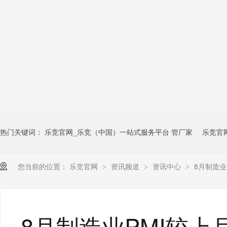
热门关键词：
乐竞官网_乐竞（中国）一站式服务平台 管厂家
乐竞官
您当前的位置：
乐竞官网
资讯频道
资讯中心
8月制造业
>
>
>
乐竞官网_乐竞（中国）一站式服务平台 工业管
8月制造业PMI较上