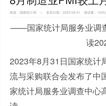
来源：国家统计局
|
发布日期：2023-09-01
阅读量：
1000
——国家统计局服务业调
读2
2023年8月31日国家统
流与采购联合会发布了中
家统计局服务业调查中心
读。