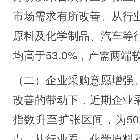
市场需求有所改善。从行
原料及化学制品、汽车等
均高于53.0%，产需两端
（二）企业采购意愿增强
改善的带动下，近期企业
指数升至扩张区间，为50.
点。从行业看，化学原料