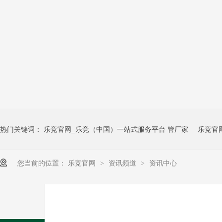
热门关键词：
乐竞官网_乐竞（中国）一站式服务平台 管厂家
乐竞官
您当前的位置：
乐竞官网
资讯频道
资讯中心
>
>
乐竞官网_乐竞（中国）一站式服务平台 工业管