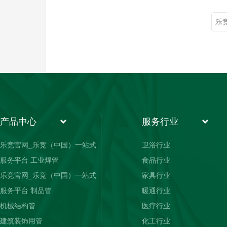
乐
产品中心
服务行业
乐竞官网_乐竞（中国）一站式
卫浴行业
服务平台 工业焊管
食品行业
乐竞官网_乐竞（中国）一站式
家具行业
服务平台 制品管
暖通行业
机械结构管
医疗行业
建筑装饰用管
化工行业