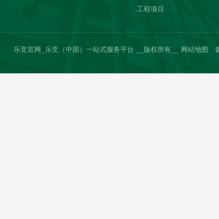
工程项目
乐竞官网_乐竞（中国）一站式服务平台 __版权所有__
网站地图
备