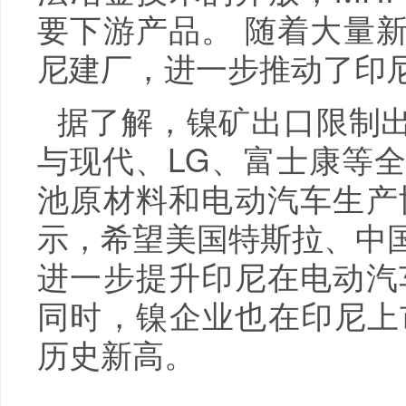
要下游产品。 随着大量
尼建厂，进一步推动了印
据了解，镍矿出口限制出
与现代、LG、富士康等全
池原材料和电动汽车生产
示，希望美国特斯拉、中
进一步提升印尼在电动汽
同时，镍企业也在印尼上市
历史新高。