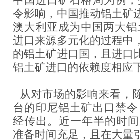
令影响，中国推动铝土矿
澳大利亚成为中国两大铝
进口来源多元化的过程中
的铝土矿进口国，且进口
铝土矿进口的依赖度相应
从对市场的影响来看，陈思
台的印尼铝土矿出口禁令，
经传出。近一年半的时间
准备时间充足，且在大量