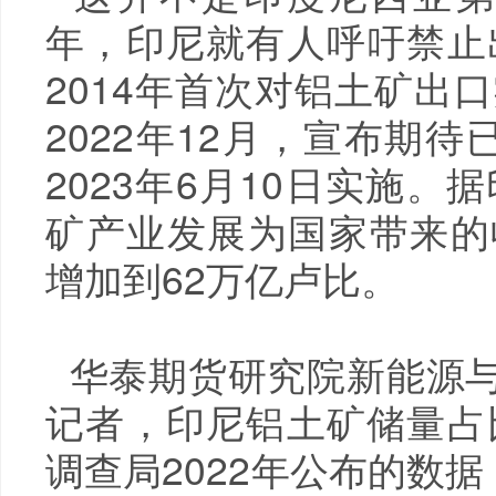
年，印尼就有人呼吁禁止
2014年首次对铝土矿出口
2022年12月，宣布期待
2023年6月10日实施。
矿产业发展为国家带来的
增加到62万亿卢比。
华泰期货研究院新能源与
记者，印尼铝土矿储量占
调查局2022年公布的数据