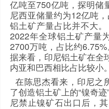
亿吨至750亿吨，探明储
尼西亚储量约为12亿吨，
铝土矿产量占比并不大。 
2022年全球铝土矿产量
2700万吨，占比约6.7
据来看，印尼铝土矿在全
内亚和巴西相比占比较小
在陈思杰看来，印尼之所
了创造铝土矿上的“镍奇迹
尼禁止镍矿石出口后，其