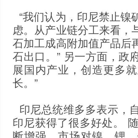
“我们认为，印尼禁止镍
虑。从产业链分工来看，
石加工成高附加值产品后
石出口。” 另一方面，政
展国内产业，创造更多就
长。”
印尼总统维多多表示，自
印尼获得了很多好处。 
断增强，市场对镍、锂、