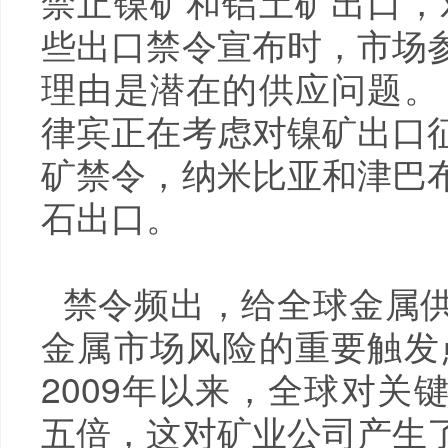
禁止镍矿和铝土矿出口，
些出口禁令宣布时，市场
理由是潜在的供应问题。
律宾正在考虑对镍矿出口
矿禁令，纳米比亚和津巴
石出口。
禁令频出，给全球金属供
金属市场风险的重要触发
2009年以来，全球对关
五倍，这对矿业公司产生