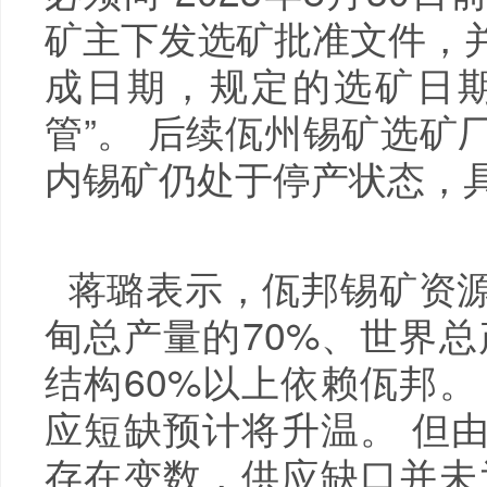
矿主下发选矿批准文件，
成日期，规定的选矿日期
管”。 后续佤州锡矿选矿
内锡矿仍处于停产状态，
蒋璐表示，佤邦锡矿资源
甸总产量的70%、世界总
结构60%以上依赖佤邦。
应短缺预计将升温。 但
存在变数，供应缺口并未