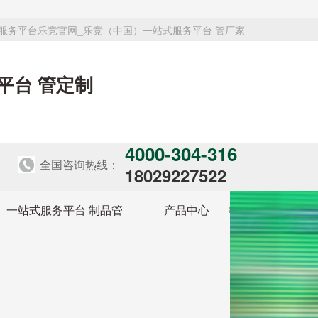
服务平台乐竞官网_乐竞（中国）一站式服务平台 管厂家
平台 管定制
4000-304-316
全国咨询热线：
18029227522
）一站式服务平台 制品管
产品中心