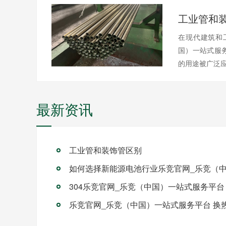
工业管和
在现代建筑和
国）一站式服
的用途被广泛应
最新资讯
工业管和装饰管区别