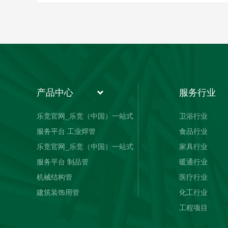
产品中心
服务行业
乐竞官网_乐竞（中国）一站式
卫浴行业
服务平台 工业焊管
食品行业
乐竞官网_乐竞（中国）一站式
家具行业
服务平台 制品管
暖通行业
机械结构管
医疗行业
建筑装饰用管
化工行业
工程项目