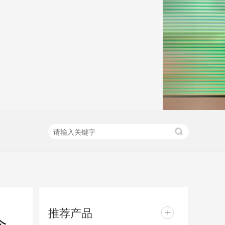
推荐产品
+
介