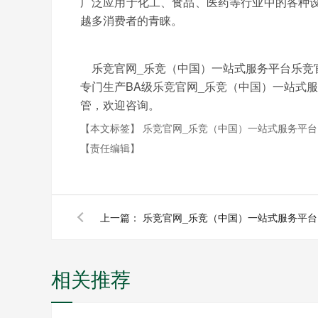
广泛应用于化工、食品、医药等行业中的各种
    乐竞官网_乐竞（中国）一站式服务平台乐竞官网_乐竞（中国）一站式服务平台

专门生产BA级乐竞官网_乐竞（中国）一站式服
【本文标签】
乐竞官网_乐竞（中国）一站式服务平台 
【责任编辑】
上一篇：
乐竞
相关推荐