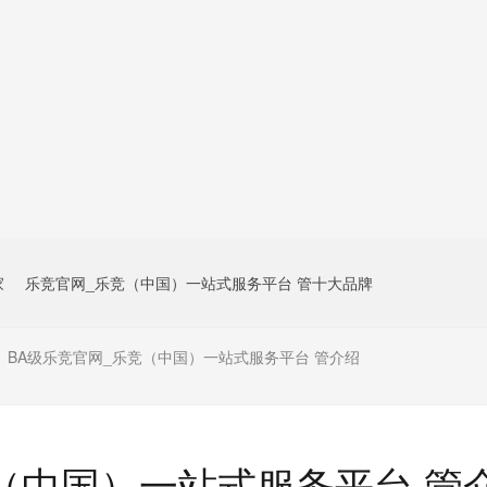
家
乐竞官网_乐竞（中国）一站式服务平台 管十大品牌
BA级乐竞官网_乐竞（中国）一站式服务平台 管介绍
>
（中国）一站式服务平台 管