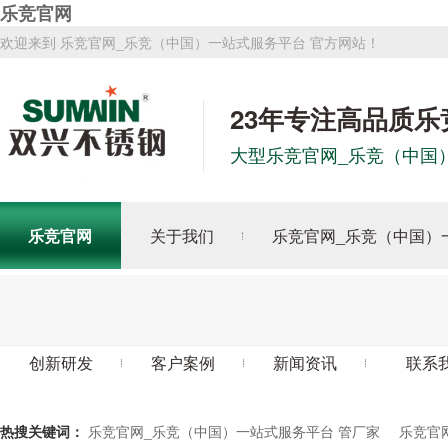
乐竞官网
欢迎来到 乐竞官网_乐竞（中国）一站式服务平台 官方网站！
23年专注高品质乐
大型乐竞官网_乐竞（中国
乐竞官网
关于我们
乐竞官网_乐竞（中国）
创新研发
客户案例
新闻资讯
联系
热搜关键词：
乐竞官网_乐竞（中国）一站式服务平台 管厂家
乐竞官