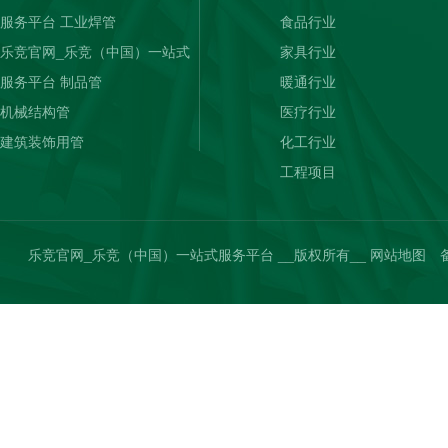
服务平台 工业焊管
食品行业
乐竞官网_乐竞（中国）一站式
家具行业
服务平台 制品管
暖通行业
机械结构管
医疗行业
建筑装饰用管
化工行业
工程项目
乐竞官网_乐竞（中国）一站式服务平台 __版权所有__
网站地图
备