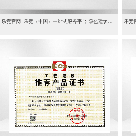
乐竞官网_乐竞（中国）一站式服务平台-绿色建筑节能推荐产品证书