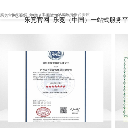
质
乐竞官网_乐竞（中国）一站式服务平台资质
乐竞官网_乐竞（中国）一站式服务平台 管厂
>
乐竞官网_乐竞（中国）一站式服务