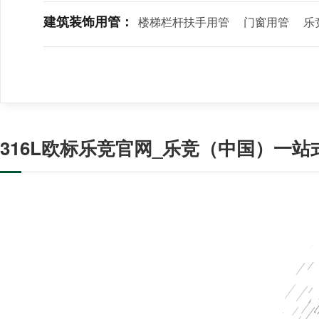
建筑装饰用管：
楼梯栏杆扶手用管
门窗用管
乐
316L欧标乐竞官网_乐竞（中国）一站