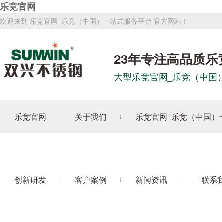
乐竞官网
欢迎来到 乐竞官网_乐竞（中国）一站式服务平台 官方网站！
23年专注高品质乐
大型乐竞官网_乐竞（中国
乐竞官网
关于我们
乐竞官网_乐竞（中国）
创新研发
客户案例
新闻资讯
联系