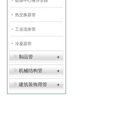
数据中心液冷管路
热交换器管
工业流体管
冷凝器管
制品管
+
机械结构管
+
建筑装饰用管
+