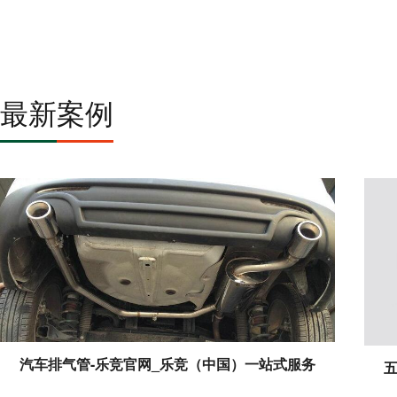
最新案例
空调冷凝器-乐竞官网_乐竞（中国）一站式服务