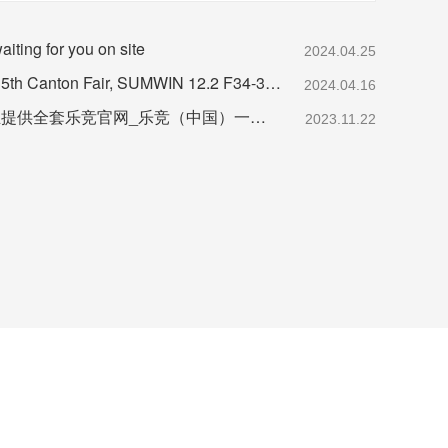
iting for you on site
2024.04.25
Appointment for the 135th Canton Fair, SUMWIN 12.2 F34-35 G11-12
2024.04.16
致力于为医药工程行业提供全套乐竞官网_乐竞（中国）一站式服务平台 管服务
2023.11.22