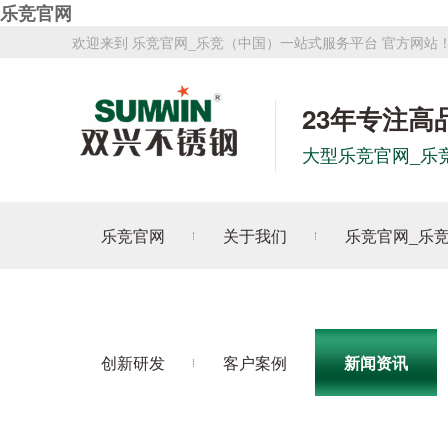
乐竞官网
欢迎来到 乐竞官网_乐竞（中国）一站式服务平台 官方网站
23年专注高
大型乐竞官网_乐
乐竞官网
关于我们
乐竞官网_乐
创新研发
客户案例
新闻资讯