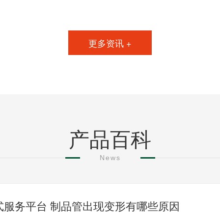
更多资讯 +
产品百科
News
式服务平台 制品管出现变形有哪些原因