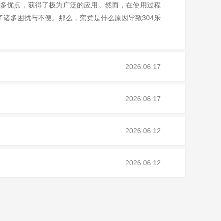
诸多优点，获得了极为广泛的应用。然而，在使用过程
了诸多困扰与不便。那么，究竟是什么原因导致304乐
2026.06.17
2026.06.17
2026.06.12
2026.06.12