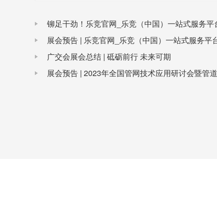
广交会展会总结 | 砥砺前行 未来可期