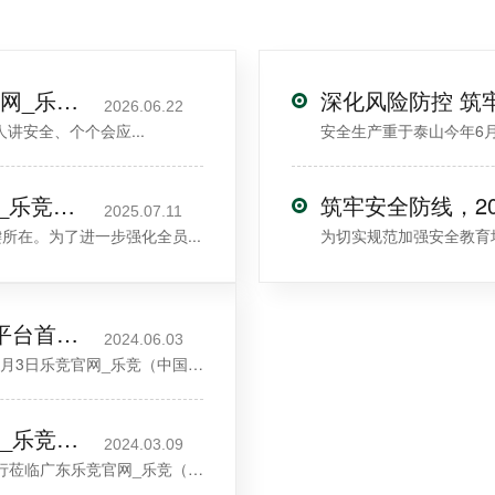
破解安全“三不”短板：泰裕达/乐竞官网_乐竞（中国）一站式服务平台集团以精准培训筑牢安全生产防火墙
2026.06.22
人讲安全、个个会应...
安全生产重于泰山今年6月是
树质量意识，铸品质未来 | 乐竞官网_乐竞（中国）一站式服务平台集团举行2025年“质量月”启动仪式
2025.07.11
在。为了进一步强化全员...
为切实规范加强安全教育
乐竞官网_乐竞（中国）一站式服务平台首届“质量月”活动启动仪式
2024.06.03
在追求卓越品质的道路上，我们永不止步。2024年6月3日乐竞官网_乐竞（中国）一站式服务平台首届“质量...
广西省梧州市政府领导莅临乐竞官网_乐竞（中国）一站式服务平台集团参观交流
2024.03.09
2024年3月5日，广西壮族自治区梧州市政府领导一行莅临广东乐竞官网_乐竞（中国）一站式服务平台新材料...