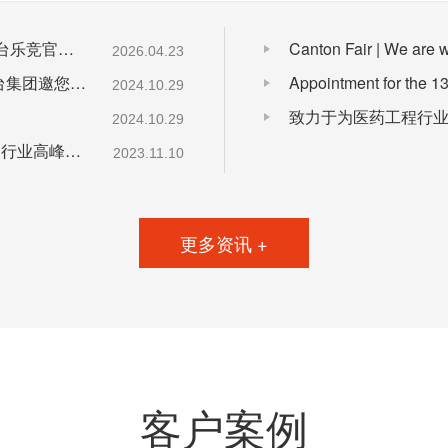
铆足干劲！乐竞官网_乐竞（中国）一站式服务平台乐竞官网_乐竞（中国）一站式服务平台 惊艳亮相第139届广交会
Canton Fair | We are wa
2026.04.23
展会预告 | 乐竞官网_乐竞（中国）一站式服务平台集团邀您一起参与，第65届全国制药机械博览会
2024.10.29
2024.10.29
展会预告 | 2023年全国管网技术应用研讨会暨管道行业高峰论坛
2023.11.10
更多资讯 +
客户案例