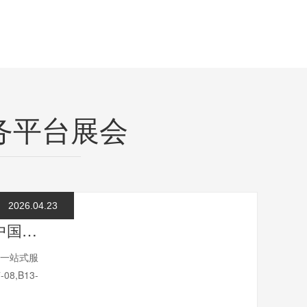
务平台展会
2026.04.23
铆足干劲！乐竞官网_乐竞（中国）一站式服务平台乐竞官网_乐竞（中国）一站式服务平台 惊艳亮相第139届广交会
）一站式服
,B13-