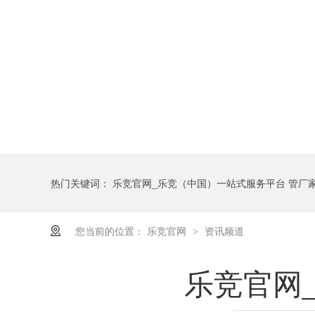
热门关键词：
乐竞官网_乐竞（中国）一站式服务平台 管厂
您当前的位置：
乐竞官网
资讯频道
>
乐竞官网_乐竞（中国）一站式服务平台 工业管
乐竞官网