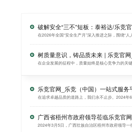
在2026年全国“安全生产月”深入推进之际，围绕“人
在企业发展的征程中，质量始终是核心竞争力的关键所