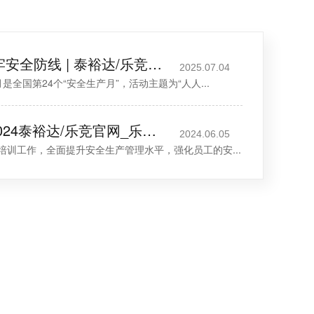
深化风险防控 筑牢安全防线 | 泰裕达/乐竞官网_乐竞（中国）一站式服务平台集团2025安全生产月系列活动正式启动！
2025.07.04
全国第24个“安全生产月”，活动主题为“人人...
筑牢安全防线，2024泰裕达/乐竞官网_乐竞（中国）一站式服务平台集团安全生产月中高层培训圆满成功
2024.06.05
培训工作，全面提升安全生产管理水平，强化员工的安...