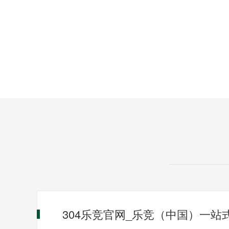
304乐竞官网_乐竞（中国）一站