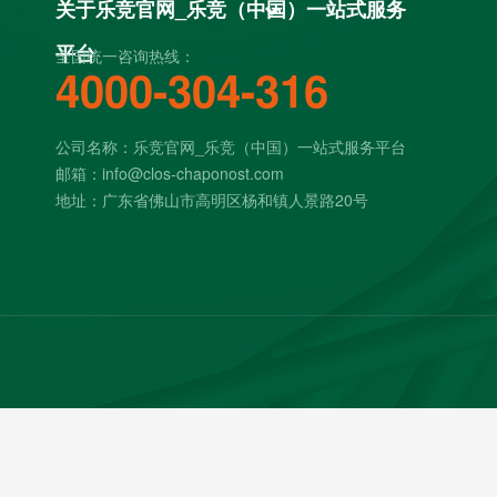
关于乐竞官网_乐竞（中国）一站式服务
平台
全国统一咨询热线：
4000-304-316
公司名称：乐竞官网_乐竞（中国）一站式服务平台
邮箱：info@clos-chaponost.com
地址：广东省佛山市高明区杨和镇人景路20号