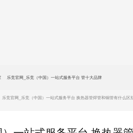
家
乐竞官网_乐竞（中国）一站式服务平台 管十大品牌
乐竞官网_乐竞（中国）一站式服务平台 换热器管焊管和铜管有什么区
>
国）一站式服务平台 换热器