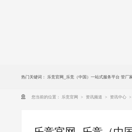
热门关键词：
乐竞官网_乐竞（中国）一站式服务平台 管厂
您当前的位置：
乐竞官网
资讯频道
资讯中心
>
>
乐竞官网_乐竞（中国）一站式服务平台 工业管
乐竞官网_乐竞（中