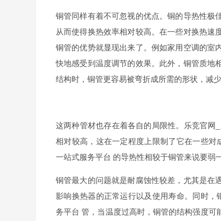
铜管同样有着不可忽视的优点。铜的导热性极
从而使得换热效率相对较高。在一些对换热速
铜管的优势就显现出来了。例如家用空调的室
快地感受到温度调节的效果。此外，铜管质地
结构时，铜管更容易被弯折成所需的形状，减
这两种管材也存在着各自的局限性。乐竞官网_
相对较高，这在一定程度上限制了它在一些对
一站式服务平台 的导热性相较于铜管来说要弱
铜管最大的问题就是耐腐蚀性较差，尤其是在
影响换热器的正常运行以及使用寿命。同时，
务平台 管，当温度过高时，铜管的结构强度可