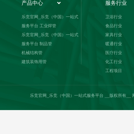
产品中心
服务行业
乐竞官网_乐竞（中国）一站式
卫浴行业
服务平台 工业焊管
食品行业
乐竞官网_乐竞（中国）一站式
家具行业
服务平台 制品管
暖通行业
机械结构管
医疗行业
建筑装饰用管
化工行业
工程项目
乐竞官网_乐竞（中国）一站式服务平台 __版权所有__