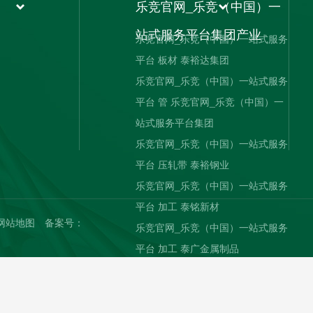
乐竞官网_乐竞（中国）一
站式服务平台集团产业
乐竞官网_乐竞（中国）一站式服务
平台 板材 泰裕达集团
乐竞官网_乐竞（中国）一站式服务
平台 管 乐竞官网_乐竞（中国）一
站式服务平台集团
乐竞官网_乐竞（中国）一站式服务
平台 压轧带 泰裕钢业
乐竞官网_乐竞（中国）一站式服务
平台 加工 泰铭新材
网站地图
备案号：
乐竞官网_乐竞（中国）一站式服务
平台 加工 泰广金属制品
乐竞官网_乐竞（中国）一站式服务
平台 板 泰洋乐竞官网_乐竞（中
国）一站式服务平台