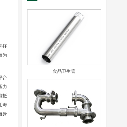
选择
较为
食品卫生管
平台
压力
能抵
用寿
自身