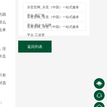
乐竞官网_乐竞（中国）一站式服务
的因
平台 管厂家
乐竞官网_乐竞（中国）一站式服务
那么
平台 管十大品牌
乐竞官网_乐竞（中国）一站式服务
远来
平台 工业管
返回列表
，没
并且
只有
材选
国）