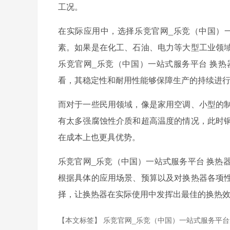
工况。
在实际应用中，选择乐竞官网_乐竞（中国）
素。如果是在化工、石油、电力等大型工业领
乐竞官网_乐竞（中国）一站式服务平台 换
看，其稳定性和耐用性能够保障生产的持续进
而对于一些民用领域，像是家用空调、小型的
有太多强腐蚀性介质和超高温度的情况，此时
在成本上也更具优势。
乐竞官网_乐竞（中国）一站式服务平台 换热
根据具体的应用场景、预算以及对换热器各项
择，让换热器在实际使用中发挥出最佳的换热
【本文标签】
乐竞官网_乐竞（中国）一站式服务平