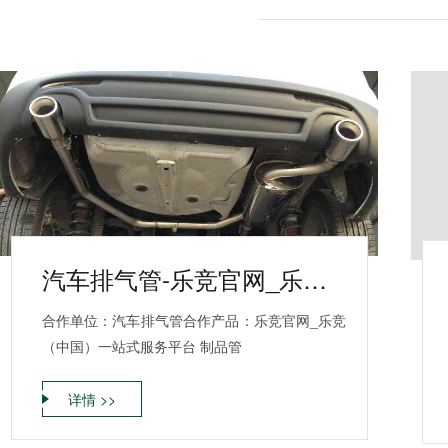
汽车排气管-乐竞官网_乐竞（中国）一站式服务平台 制品管案例
合作单位：汽车排气管合作产品：乐竞官网_乐竞
（中国）一站式服务平台 制品管
详情 >>