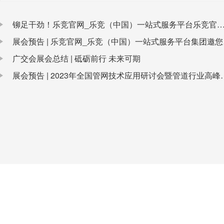
铆足干劲！乐竞官网_乐竞（中国）一站式服务平台乐竞官网_乐竞（中国）一站式服务平台 惊艳亮相第
展会预告 
广交会展会总结 | 砥砺前行 未来可期
展会预告 | 2023年全国