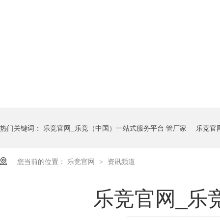
热门关键词：
乐竞官网_乐竞（中国）一站式服务平台 管厂家
乐竞官
您当前的位置：
乐竞官网
资讯频道
>
乐竞官网_乐竞（中国）一站式服务平台 工业管
乐竞官网_乐