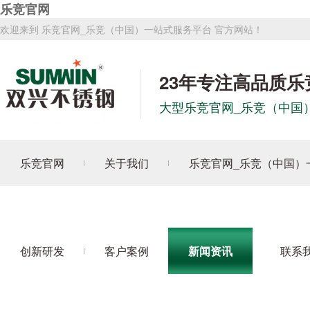
乐竞官网
欢迎来到 乐竞官网_乐竞（中国）一站式服务平台 官方网站！
23年专注高品质乐
大型乐竞官网_乐竞（中国
乐竞官网
关于我们
乐竞官网_乐竞（中国）
创新研发
客户案例
新闻资讯
联系