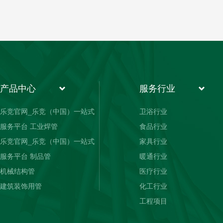
产品中心
服务行业
乐竞官网_乐竞（中国）一站式
卫浴行业
服务平台 工业焊管
食品行业
乐竞官网_乐竞（中国）一站式
家具行业
服务平台 制品管
暖通行业
机械结构管
医疗行业
建筑装饰用管
化工行业
工程项目