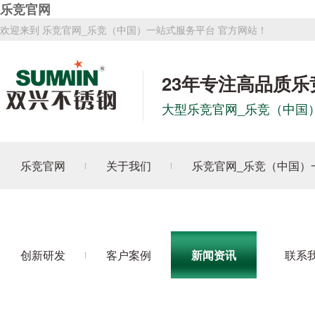
乐竞官网
欢迎来到 乐竞官网_乐竞（中国）一站式服务平台 官方网站！
23年专注高品质乐
大型乐竞官网_乐竞（中国
乐竞官网
关于我们
乐竞官网_乐竞（中国）
创新研发
客户案例
新闻资讯
联系