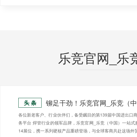
乐竞官网_乐
头 条
各位新老客户、行业伙伴们，备受瞩目的第139届中国进出口
务平台 焊管行业的领军品牌，乐竞官网_乐竞（中国）一站式服务平台
14展位，携一系列硬核产品重磅登场，与全球客商共赴这场外贸盛宴！Dearva