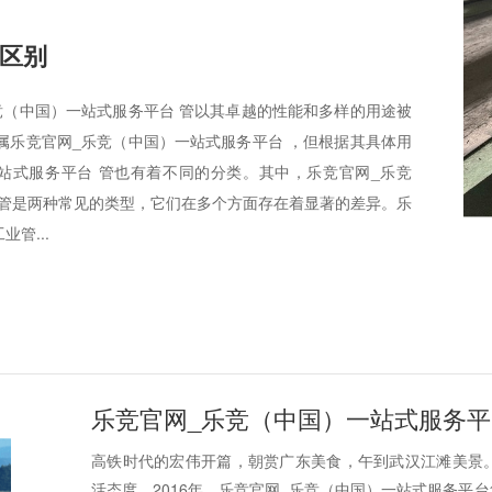
区别
竞（中国）一站式服务平台 管以其卓越的性能和多样的用途被
属乐竞官网_乐竞（中国）一站式服务平台 ，但根据其具体用
站式服务平台 管也有着不同的分类。其中，乐竞官网_乐竞
饰管是两种常见的类型，它们在多个方面存在着显著的差异。乐
管...
高铁时代的宏伟开篇，朝赏广东美食，午到武汉江滩美景
活态度。2016年，乐竞官网_乐竞（中国）一站式服务平