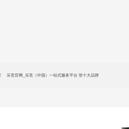
家
乐竞官网_乐竞（中国）一站式服务平台 管十大品牌