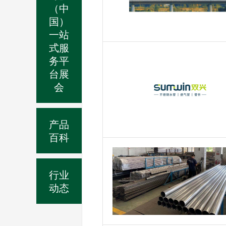
（中
国）
一站
式服
务平
台展
会
产品
百科
行业
动态