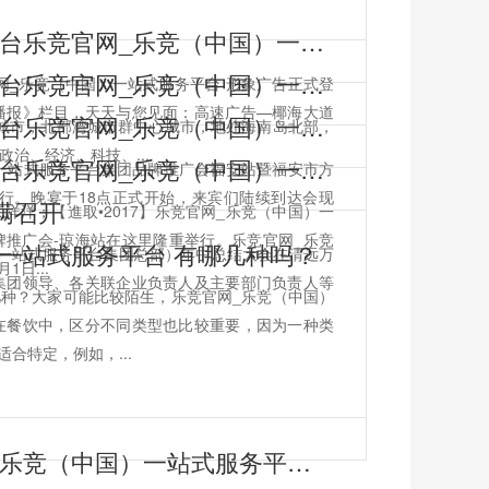
乐竞官网_乐竞（中国）一站式服务平台乐竞官网_乐竞（中国）一站式服务平台 管品牌传播登录海南岛
乐竞官网_乐竞（中国）一站式服务平台乐竞官网_乐竞（中国）一站式服务平台 管品牌推广会海口站胜利举行
网_乐竞（中国）一站式服务平台 形象广告正式登
播报》栏目，天天与您见面：高速广告—椰海大道
乐竞官网_乐竞（中国）一站式服务平台乐竞官网_乐竞（中国）一站式服务平台 管品牌推广会福安站隆重举行
点城市，北部湾城市群中心城市，地处海南岛北部，
治、经济、科技、...
乐竞官网_乐竞（中国）一站式服务平台乐竞官网_乐竞（中国）一站式服务平台 管厂家品牌推广会-琼海站圆满举行
中国）一站式服务平台集团品牌推广会福安站暨福安市方
行。晚宴于18点正式开始，来宾们陆续到达会现
满召开
气洋洋；【進取•2017】乐竞官网_乐竞（中国）一
牌推广会-琼海站在这里隆重举行。乐竞官网_乐竞
一站式服务平台 有哪几种吗？
国）一站式服务平台集团总部）年中总结大会在清远万
日...
集团领导、各关联企业负责人及主要部门负责人等
几种？大家可能比较陌生，乐竞官网_乐竞（中国）
，在餐饮中，区分不同类型也比较重要，因为一种类
合特定，例如，...
西安理工大学专家教授莅临乐竞官网_乐竞（中国）一站式服务平台乐竞官网_乐竞（中国）一站式服务平台 管工厂调研