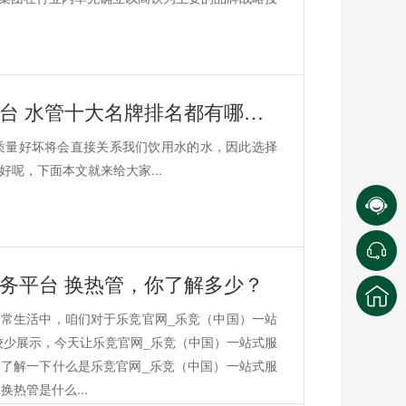
乐竞官网_乐竞（中国）一站式服务平台 水管十大名牌排名都有哪些？
质量好坏将会直接关系我们饮用水的水，因此选择
呢，下面本文就来给大家...
务平台 换热管，你了解多少？
日常生活中，咱们对于乐竞官网_乐竞（中国）一站
较少展示，今天让乐竞官网_乐竞（中国）一站式服
家了解一下什么是乐竞官网_乐竞（中国）一站式服
热管是什么...