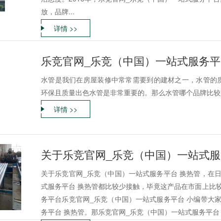
放，品牌...
详情 >>
水管是我们在房屋装修中常常需要到的建材之一，水管的
环保且质量出色水管是非常重要的。那么水管哪个品牌比较好
详情 >>
关于乐竞官网_乐竞（中国）一站式服
关于乐竞官网_乐竞（中国）一站式服务平台 换热管，在
式服务平台 换热管都比较少接触，毕竟这产品在市面上比
务平台乐竞官网_乐竞（中国）一站式服务平台 小编带大
务平台 换热管。那乐竞官网_乐竞（中国）一站式服务平台 换