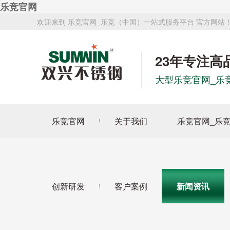
乐竞官网
欢迎来到 乐竞官网_乐竞（中国）一站式服务平台 官方网站
23年专注高
大型乐竞官网_乐
乐竞官网
关于我们
乐竞官网_乐
创新研发
客户案例
新闻资讯