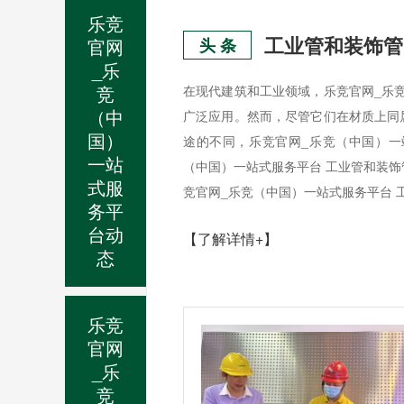
乐竞
工业管和装饰管
官网
头 条
_乐
竞
在现代建筑和工业领域，乐竞官网_乐
（中
广泛应用。然而，尽管它们在材质上同
国）
途的不同，乐竞官网_乐竞（中国）一
一站
（中国）一站式服务平台 工业管和装
式服
竞官网_乐竞（中国）一站式服务平台 工业
务平
台动
【了解详情+】
态
乐竞
官网
_乐
竞