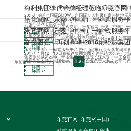
3月8日~3月12日，在美丽的尼罗河畔，乐竞官网_乐竞
2017年的首个国际SHOW，向国际友人和采购商热情地展示了独
乐竞官网_乐竞（中国）一站式服务
2017年3月4日，正值春光明媚时节，海利集团总经理李
一站式服务平台外贸团...
台集团高明总部基地参观交流。乐竞官网_乐竞（中国）一
2017年2月20日，高明区幸福大酒店宾朋满座，举杯同欢
详情 >>
心相关负责人热情接待李总一行。从会客室...
务平台集团品牌推广会高明站暨高明配送中心---泰丰达两周
奋发图强，再创高峰-2016泰裕达
2017年2月21日上午，中国金属材料流通协会乐竞官网_
详情 >>
详情 >>
乐竞（中国）一站式服务平台 协会(筹)执行会长李龙率泰
2017年1月12、13日泰裕达集团集团年终总结大会在
集团副总裁简杰坤、青拓集团研究院院长江来珠、中国金属材
鸿标先生主持，集团领导、各关联企业负责人及主要部门负责人
155
156
157
乐竞官网
上一页
下一页
详情 >>
详情 >>
乐竞官网_乐竞（中国）一
站式服务平台集团产业