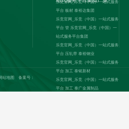
乐竞官网_乐竞（中国）一站式服务
平台 板材 泰裕达集团
乐竞官网_乐竞（中国）一站式服务
平台 管 乐竞官网_乐竞（中国）一
站式服务平台集团
乐竞官网_乐竞（中国）一站式服务
平台 压轧带 泰裕钢业
乐竞官网_乐竞（中国）一站式服务
平台 加工 泰铭新材
网站地图
备案号：
乐竞官网_乐竞（中国）一站式服务
平台 加工 泰广金属制品
乐竞官网_乐竞（中国）一站式服务
平台 板 泰洋乐竞官网_乐竞（中
国）一站式服务平台
乐竞官网_乐竞（中国）一站式服务