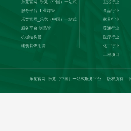
乐竞官网_乐竞（中国）一站式
卫浴行业
服务平台 工业焊管
食品行业
乐竞官网_乐竞（中国）一站式
家具行业
服务平台 制品管
暖通行业
机械结构管
医疗行业
建筑装饰用管
化工行业
工程项目
乐竞官网_乐竞（中国）一站式服务平台 __版权所有__