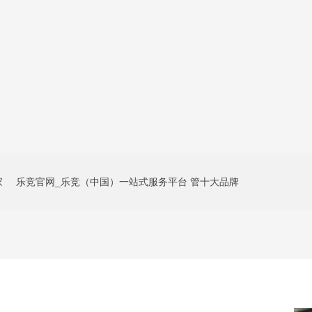
家
乐竞官网_乐竞（中国）一站式服务平台 管十大品牌