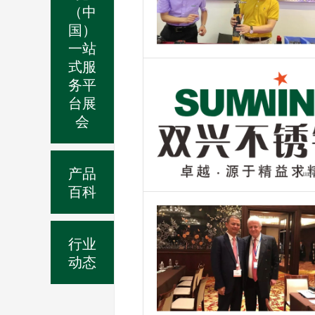
（中
国）
一站
式服
务平
台展
会
产品
百科
行业
动态