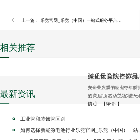
上一篇：
乐竞官网_乐竞（中国）一站式服务平台乐竞官网_乐竞（中国）一站式服务平台 管厂家品牌推广会-琼海站圆满举行
相关推荐
在企业发展的征程中，质
安全生产重于泰山今年6月
最新资讯
的关键所在。为了进一
生产月”，活动主题为“人人
识，...
情+】
【详情+】
工业管和装饰管区别
如何选择新能源电池行业