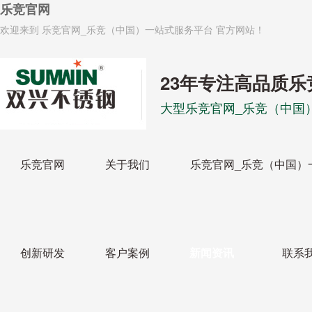
乐竞官网
欢迎来到 乐竞官网_乐竞（中国）一站式服务平台 官方网站！
23年专注高品质乐
大型乐竞官网_乐竞（中国
乐竞官网
关于我们
乐竞官网_乐竞（中国）
创新研发
客户案例
新闻资讯
联系