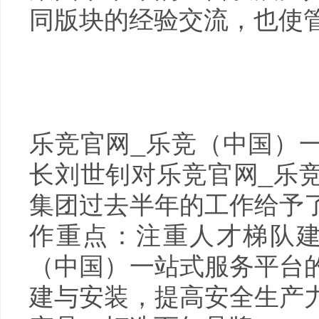
同版块的经验交流，也使
乐竞官网_乐竞（中国）
长刘世钊对乐竞官网_乐
集团过去半年的工作给予
作重点：注重人才梯队建
（中国）一站式服务平台
建与安装，提高安全生产