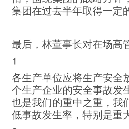
集团在过去半年取得一定
最后，林董事长对在场高
1
各生产单位应将生产安全
个生产企业的安全事故发
也是我们的重中之重，我
低事故发生率，特别是重