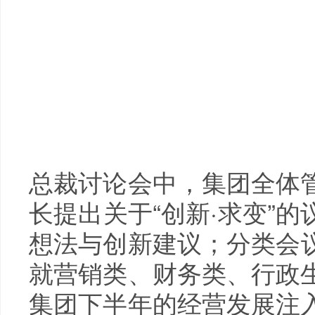
总裁讨论会中，集团全体
长提出关于“创新·求变”
想法与创新建议；分类会
就营销类、财务类、行政
集团下半年的经营发展注