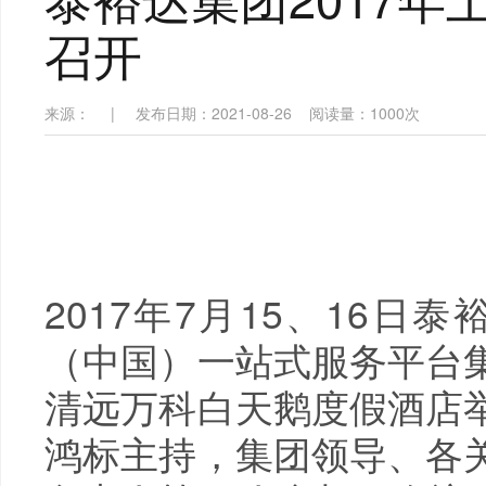
召开
来源：
|
发布日期：2021-08-26
阅读量：
1000
次
2017年7月15、16日
（中国）一站式服务平台
清远万科白天鹅度假酒店
鸿标主持，集团领导、各