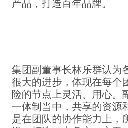
产品，打造百年品牌。
集团副董事长林乐群认为
很大的进步，体现在每个
险的节点上灵活、用心。
一体制当中，共享的资源
是在团队的协作能力上，