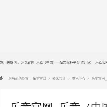
热门关键词：
乐竞官网_乐竞（中国）一站式服务平台 管厂家
乐竞官
您当前的位置：
乐竞官网
资讯频道
资讯中心
乐竞官网
>
>
>
乐竞官网_乐竞（中国）一站式服务平台 工业管
乐竞官网_乐竞（中