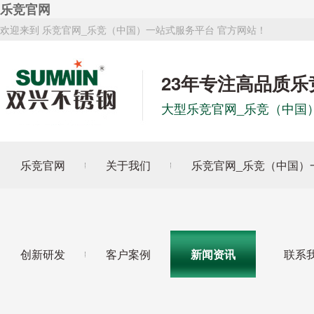
乐竞官网
欢迎来到 乐竞官网_乐竞（中国）一站式服务平台 官方网站！
23年专注高品质乐
大型乐竞官网_乐竞（中国
乐竞官网
关于我们
乐竞官网_乐竞（中国）
创新研发
客户案例
新闻资讯
联系