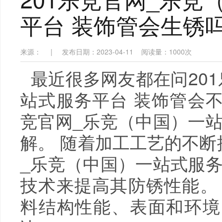
平台 装饰管会生锈
来源：
|
发布日期：2023-04-11
阅读量：
1000
次
最近很多网友都在问201
站式服务平台 装饰管会不
竞官网_乐竞（中国）一站
解。 随着加工工艺的不断
_乐竞（中国）一站式服务
技术来提高其防锈性能。
料结构性能、表面和环境