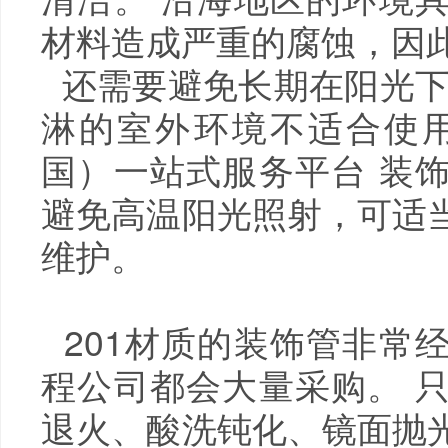
材料造成严重的腐蚀，因
还需要避免长期在阳光下
淋的室外环境不适合使用
国）一站式服务平台 装
避免高温阳光照射，可适
维护。
201材质的装饰管非常
程公司都会大量采购。 
退火、酸洗钝化、镜面抛