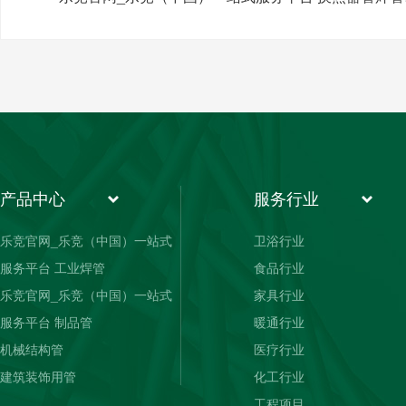
产品中心
服务行业
乐竞官网_乐竞（中国）一站式
卫浴行业
服务平台 工业焊管
食品行业
乐竞官网_乐竞（中国）一站式
家具行业
服务平台 制品管
暖通行业
机械结构管
医疗行业
建筑装饰用管
化工行业
工程项目