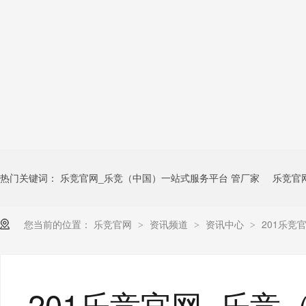
热门关键词：
乐竞官网_乐竞（中国）一站式服务平台 管厂家
乐竞官
您当前的位置：
乐竞官网
资讯频道
资讯中心
201乐竞
>
>
>
乐竞官网_乐竞（中国）一站式服务平台 工业管
201乐竞官网_乐