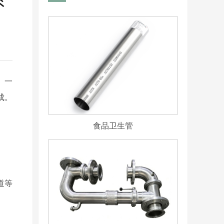
）一
成。
食品卫生管
道等