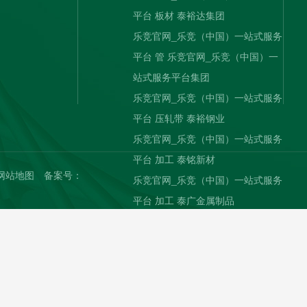
平台 板材 泰裕达集团
乐竞官网_乐竞（中国）一站式服务
平台 管 乐竞官网_乐竞（中国）一
站式服务平台集团
乐竞官网_乐竞（中国）一站式服务
平台 压轧带 泰裕钢业
乐竞官网_乐竞（中国）一站式服务
平台 加工 泰铭新材
网站地图
备案号：
乐竞官网_乐竞（中国）一站式服务
平台 加工 泰广金属制品
乐竞官网_乐竞（中国）一站式服务
平台 板 泰洋乐竞官网_乐竞（中
国）一站式服务平台
乐竞官网_乐竞（中国）一站式服务
平台 销售 弘豫钢业