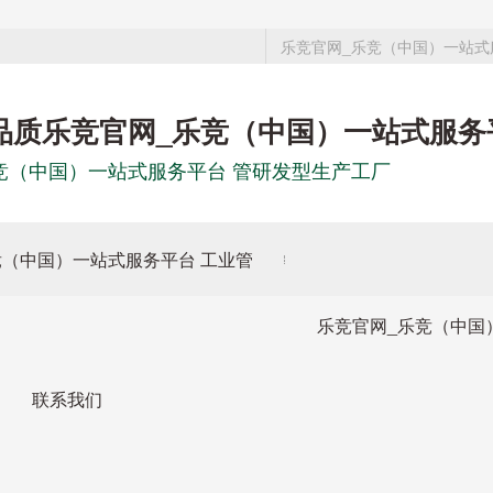
！
乐竞官网_乐竞（中国）一站式
品质乐竞官网_乐竞（中国）一站式服务
竞（中国）一站式服务平台 管研发型生产工厂
竞（中国）一站式服务平台 工业管
乐竞官网_乐竞（中国
联系我们