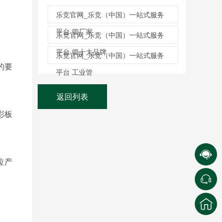
乐竞官网_乐竞（中国）一站式服务
平台 管厂家
乐竞官网_乐竞（中国）一站式服务
平台 管十大品牌
乐竞官网_乐竞（中国）一站式服务
的要
平台 工业管
返回列表
彩板
拉产
。