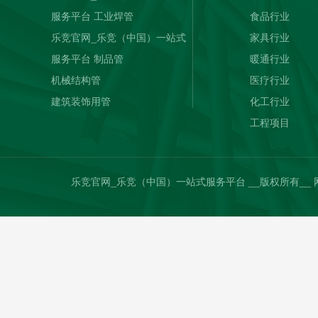
服务平台 工业焊管
食品行业
乐竞官网_乐竞（中国）一站式
家具行业
服务平台 制品管
暖通行业
机械结构管
医疗行业
建筑装饰用管
化工行业
工程项目
乐竞官网_乐竞（中国）一站式服务平台 __版权所有__