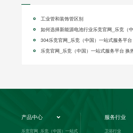
工业管和装饰管区别
产品中心
服务行业
乐竞官网_乐竞（中国）一站式
卫浴行业