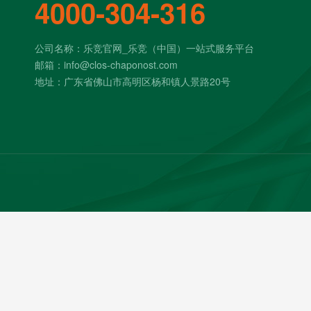
4000-304-316
公司名称：乐竞官网_乐竞（中国）一站式服务平台
邮箱：info@clos-chaponost.com
地址：广东省佛山市高明区杨和镇人景路20号