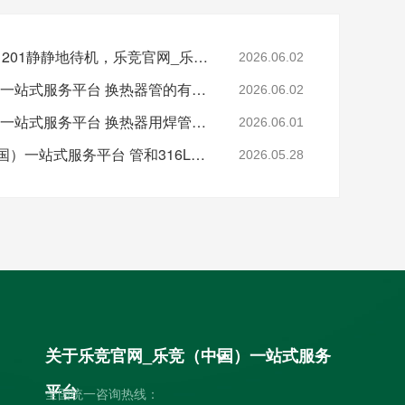
304午后借伦镍又吆喝，201静静地待机，乐竞官网_乐竞（中国）一站式服务平台 市场午后涨跌互现20-30
2026.06.02
乐竞官网_乐竞（中国）一站式服务平台 换热器管的有那些规格
2026.06.02
乐竞官网_乐竞（中国）一站式服务平台 换热器用焊管还是铜管比较好
2026.06.01
304乐竞官网_乐竞（中国）一站式服务平台 管和316L有什么区别？
2026.05.28
关于乐竞官网_乐竞（中国）一站式服务
平台
全国统一咨询热线：