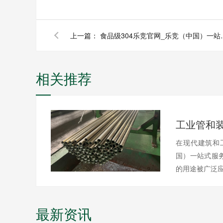
上一篇：
食品级304乐竞官网_乐竞（中国）一站
相关推荐
工业管和
在现代建筑和
国）一站式服
的用途被广泛应
最新资讯