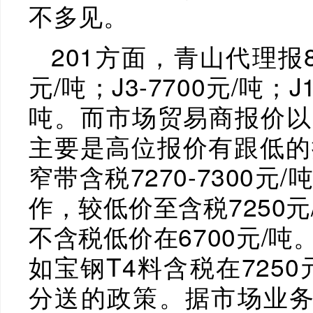
不多见。
201方面，青山代理报8-
元/吨；J3-7700元/吨；J1
吨。而市场贸易商报价以1
主要是高位报价有跟低的
窄带含税7270-7300
作，较低价至含税7250
不含税低价在6700元/
如宝钢T4料含税在725
分送的政策。据市场业务