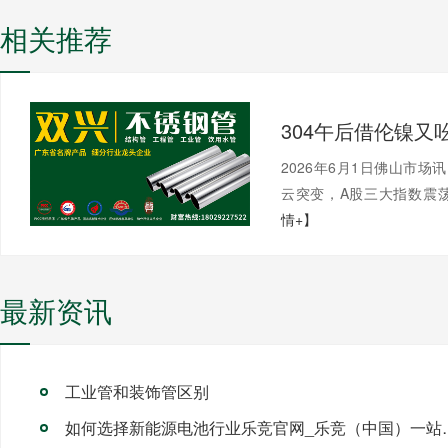
相关推荐
2026年6月1日佛山市场
云突变，A股三大指数震荡
情+】
最新资讯
工业管和装饰管区别
如何选择新能源电池行业