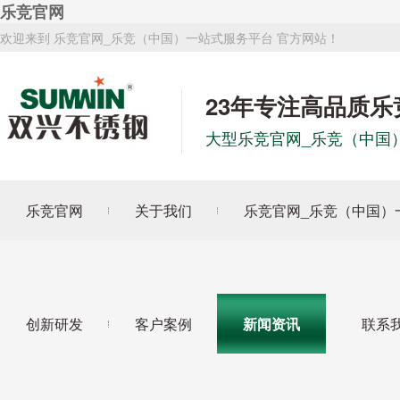
乐竞官网
欢迎来到 乐竞官网_乐竞（中国）一站式服务平台 官方网站！
23年专注高品质乐
大型乐竞官网_乐竞（中国
乐竞官网
关于我们
乐竞官网_乐竞（中国）
创新研发
客户案例
新闻资讯
联系