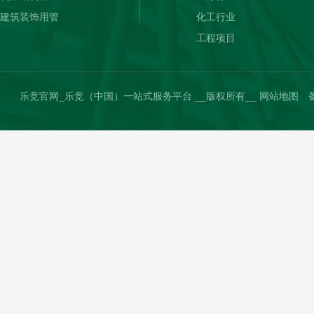
建筑装饰用管
化工行业
工程项目
乐竞官网_乐竞（中国）一站式服务平台 __版权所有__
网站地图
备