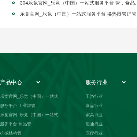
304乐竞官网_乐竞（中国）
乐竞官网
产品中心
服务行业
乐竞官网_乐竞（中国）一站式
卫浴行业
服务平台 工业焊管
食品行业
乐竞官网_乐竞（中国）一站式
家具行业
服务平台 制品管
暖通行业
机械结构管
医疗行业