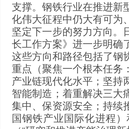
支撑。钢铁行业在推进新
化伟大征程中仍大有可为
坚定下一步的努力方向。
长工作方案》进一步明确
这些方向和路径包括了钢协近
重点（聚焦一个根本任务
产业链现代化水平；坚持
智能制造；着重解决三大
集中、保资源安全；持续
国钢铁产业国际化进程）和