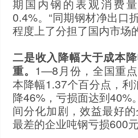
期国内钢的表观消费量为
0.4%。“同期钢材净出口折
程度上了分担了国内市场
二是收入降幅大于成本降
1—8月份，全国重
重。
本降幅1.37个百分点，利
降46%，亏损面达到40
间分化加剧，效益最好的企
最差的企业吨钢亏损600