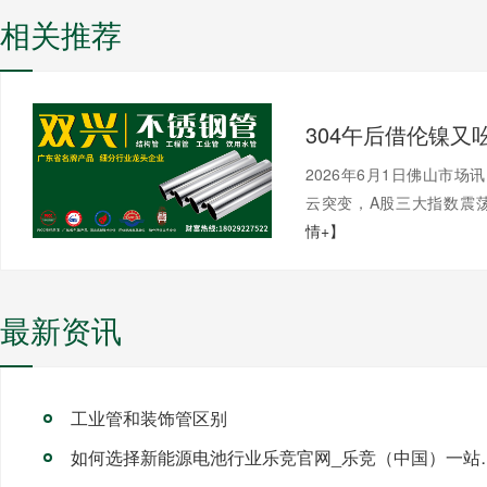
相关推荐
2026年6月1日佛山市场
云突变，A股三大指数震荡
情+】
最新资讯
工业管和装饰管区别
如何选择新能源电池行业