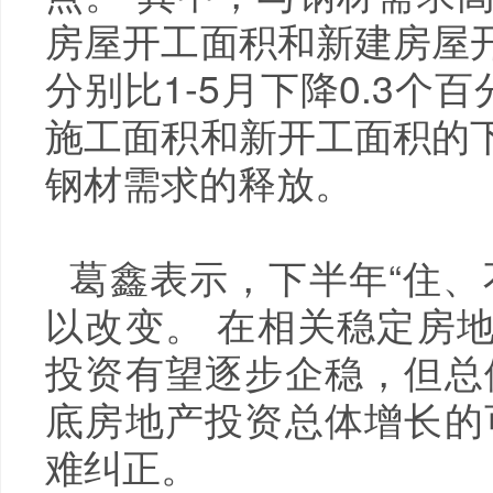
房屋开工面积和新建房屋
分别比1-5月下降0.3个百
施工面积和新开工面积的
钢材需求的释放。
葛鑫表示，下半年“住、
以改变。 在相关稳定房
投资有望逐步企稳，但总
底房地产投资总体增长的
难纠正。