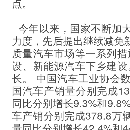
点。
今年以来，国家不断加大
力度，先后提出继续减免
质量汽车市场等一系列措
设、新能源汽车下乡建设
长。 中国汽车工业协会
国汽车产销量分别完成1324
同比分别增长9.3%和9.
车产销分别完成378.8万辆
量同比分别增长42.4%和4