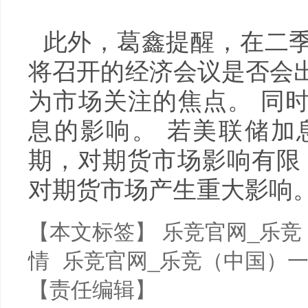
此外，葛鑫提醒，在二季
将召开的经济会议是否会
为市场关注的焦点。 同
息的影响。 若美联储加
期，对期货市场影响有限；
对期货市场产生重大影响
【本文标签】
乐竞官网_乐竞
情
乐竞官网_乐竞（中国）一
【责任编辑】