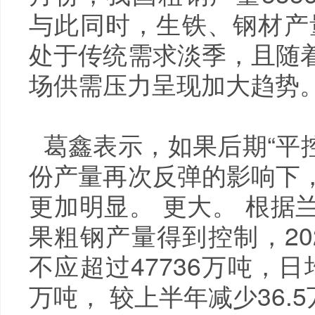
与此同时，生铁、钢材产
处于传统需求淡季，且随
场供需压力呈现加大趋势
葛鑫表示，如果后期“平控
份产量再次反弹的影响下
更加明显。 更大。 根据
果粗钢产量得到控制，20
不应超过47736万吨，日
万吨， 较上半年减少36.5