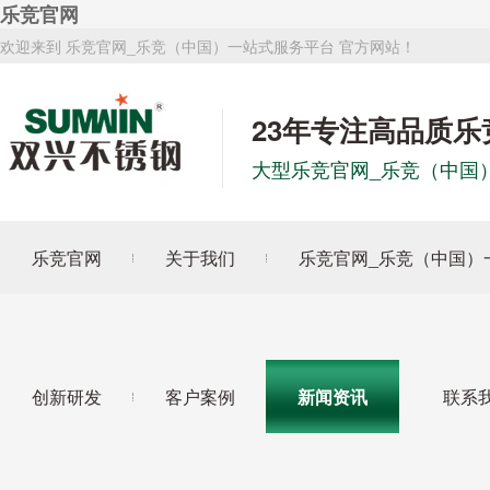
乐竞官网
欢迎来到 乐竞官网_乐竞（中国）一站式服务平台 官方网站！
23年专注高品质乐
大型乐竞官网_乐竞（中国
乐竞官网
关于我们
乐竞官网_乐竞（中国）
创新研发
客户案例
新闻资讯
联系