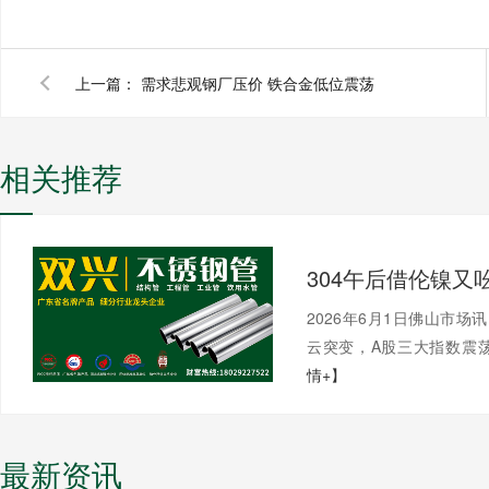
上一篇：
需求悲观钢厂压价 铁合金低位震荡
相关推荐
2026年6月1日佛山市场
云突变，A股三大指数震荡
情+】
最新资讯