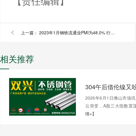
【责任编辑】
上一篇：
2023年1月钢铁流通业PMI为48.0% 行业景气度略有回升
相关推荐
2026年6月1日佛山市场
云突变，A股三大指数震荡
情+】