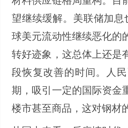
望继续缓解。美联储加息
球美元流动性继续恶化的
转好迹象，这总体上还是
段恢复改善的时间。人民
期，吸引一定的国际资金
楼市甚至商品，这对钢材