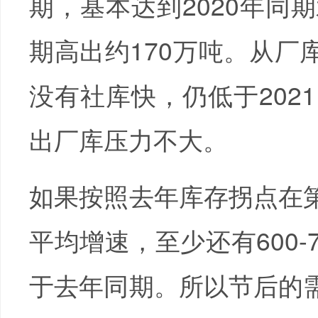
期，基本达到2020年同期
期高出约170万吨。从厂
没有社库快，仍低于2021
出厂库压力不大。
如果按照去年库存拐点在
平均增速，至少还有600-
于去年同期。所以节后的