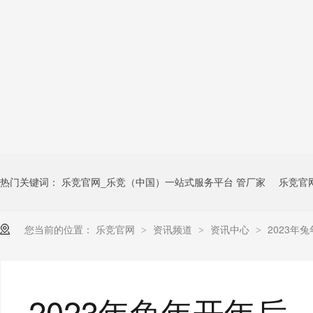
热门关键词：
乐竞官网_乐竞（中国）一站式服务平台 管厂家
乐竞官
您当前的位置：
乐竞官网
资讯频道
资讯中心
2023
>
>
>
乐竞官网_乐竞（中国）一站式服务平台 工业管
2023年兔年开年