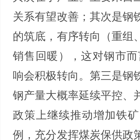
关系有望改善；其次是钢
的筑底，有序转向（重组
销售回暖），这对钢市而言
响会积极转向。第三是钢
钢产量大概率延续平控、
政策上继续推动增加铁矿
例，充分发挥煤炭保供政