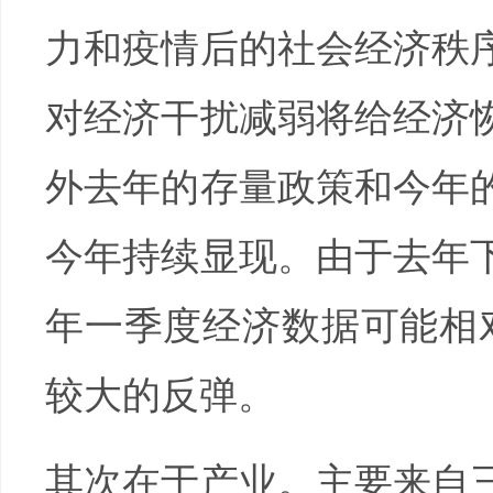
力和疫情后的社会经济秩
对经济干扰减弱将给经济
外去年的存量政策和今年
今年持续显现。由于去年
年一季度经济数据可能相
较大的反弹。
其次在于产业。主要来自