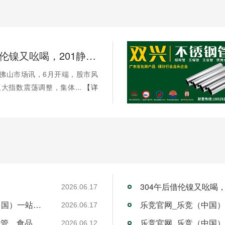
304午后借伦镍又吆喝，201静静地待机，乐竞官网_乐竞（中国）一站式服务平台 市场午后涨跌互现20-30
1日佛山市场讯，6月开端，股市风
大指数震荡调整，集体...
【详
2026.06.17
如何选择新能源电池行业乐竞官网_乐竞（中国）一站式服务平台 管
2026.06.17
304乐竞官网_乐竞（中国）一站式服务平台 管，食品医疗设备首选
2026.06.12