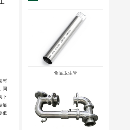
食品卫生管
钢材
，同
美下
据显
要低