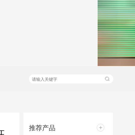
推荐产品
+
旺