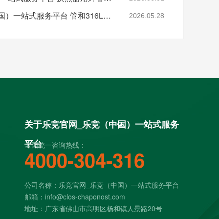
304乐竞官网_乐竞（中国）一站式服务平台 管和316L有什么区别？
2026.05.28
关于乐竞官网_乐竞（中国）一站式服务
平台
全国统一咨询热线：
4000-304-316
公司名称：乐竞官网_乐竞（中国）一站式服务平台
邮箱：info@clos-chaponost.com
地址：广东省佛山市高明区杨和镇人景路20号