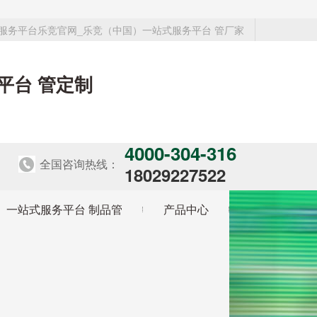
服务平台乐竞官网_乐竞（中国）一站式服务平台 管厂家
平台 管定制
4000-304-316
全国咨询热线：
18029227522
）一站式服务平台 制品管
产品中心