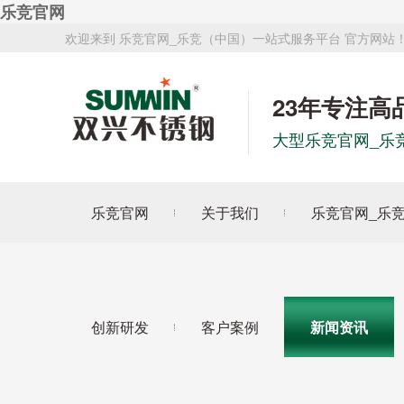
乐竞官网
欢迎来到 乐竞官网_乐竞（中国）一站式服务平台 官方网站
23年专注高
大型乐竞官网_乐
乐竞官网
关于我们
乐竞官网_乐
创新研发
客户案例
新闻资讯