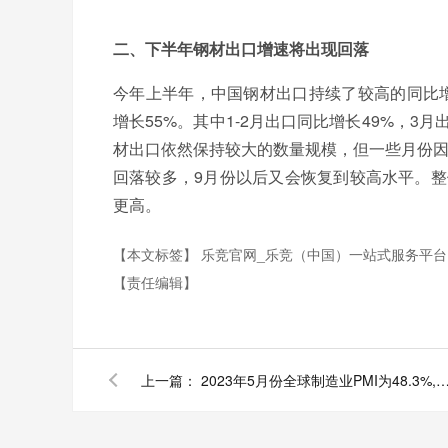
二、下半年钢材出口增速将出现回落
今年上半年，中国钢材出口持续了较高的同比
增长55%。其中1-2月出口同比增长49%，3月
材出口依然保持较大的数量规模，但一些月份因
回落较多，9月份以后又会恢复到较高水平。整
更高。
【本文标签】
乐竞官网_乐竞（中国）一站式服务平台
【责任编辑】
上一篇：
2023年5月份全球制造业PMI为48.3%,环比下降0.