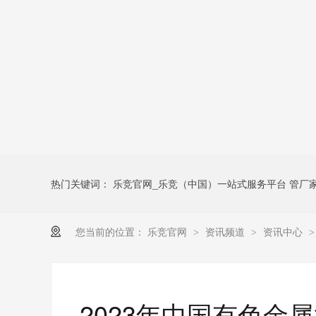
热门关键词：
乐竞官网_乐竞（中国）一站式服务平台 管厂
您当前的位置：
乐竞官网
资讯频道
资讯中心
>
>
乐竞官网_乐竞（中国）一站式服务平台 工业管
2023年中国有色金