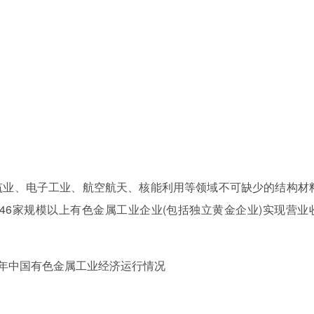
筑业、电子工业、航空航天、核能利用等领域不可缺少的结构材
846家规模以上有色金属工业企业(包括独立黄金企业)实现营业