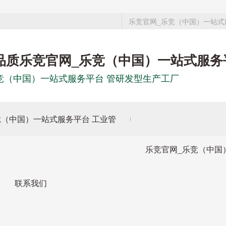
！
乐竞官网_乐竞（中国）一站式
品质乐竞官网_乐竞（中国）一站式服务
竞（中国）一站式服务平台 管研发型生产工厂
竞（中国）一站式服务平台 工业管
乐竞官网_乐竞（中国
联系我们