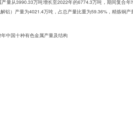
3990.33万吨增长至2022年的6774.3万吨，期间复合年
电解铝）产量为4021.4万吨，占总产量比重为59.36%，精炼铜产