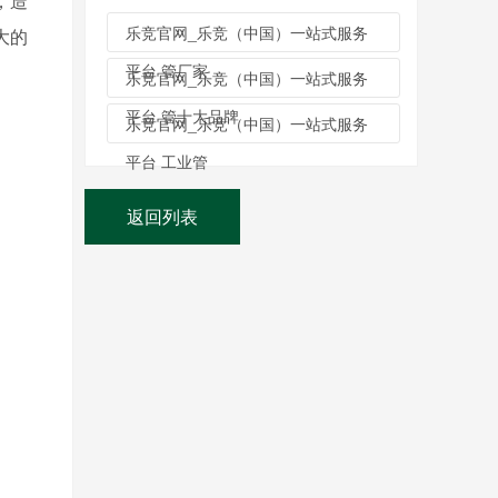
，造
乐竞官网_乐竞（中国）一站式服务
大的
平台 管厂家
乐竞官网_乐竞（中国）一站式服务
平台 管十大品牌
乐竞官网_乐竞（中国）一站式服务
平台 工业管
返回列表