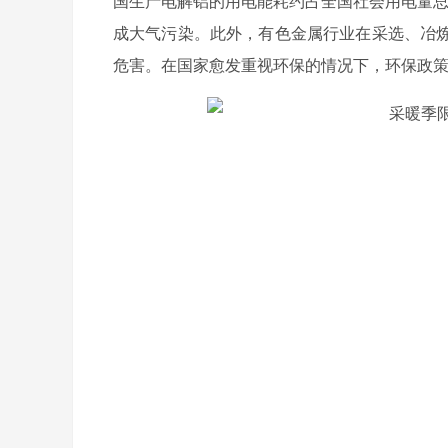
国生产电解铝的用电能耗约占全国社会用电量总
成大气污染。此外，有色金属行业在采选、冶
危害。在国家愈发重视环保的情况下，环保政