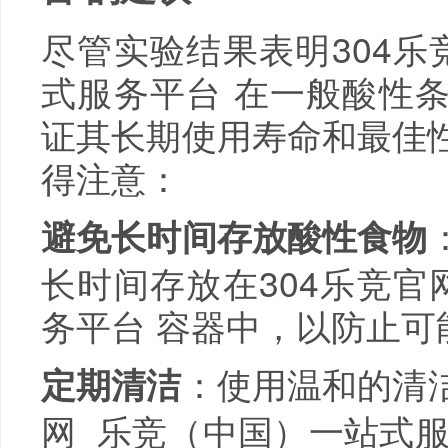
尽管实验结果表明
304
式服务平台 在一般酸性
证其长期使用寿命和最佳
得注意：
避免长时间存放酸性食物
长时间存放在
304乐竞
务平台 容器中，以防止可
：使用温和的清
定期清洁
网_乐竞（中国）一站式服