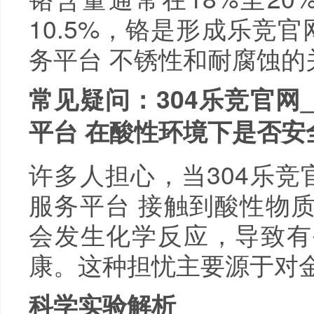
10.5%，铬是形成乐竞
务平台 不锈性和耐腐蚀的
常见疑问：
304乐竞官
平台 在酸性环境下是否安
许多人担心，当
304乐
服务平台 接触到酸性物
会发生化学反应，导致有
康。这种担忧主要源于对
科学实验解析