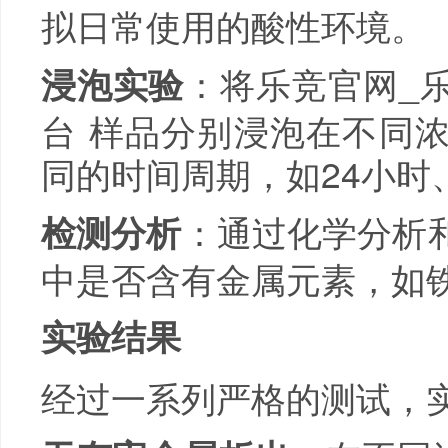
拟日常使用的酸性环境。
：将乐竞官网_
浸泡实验
台 样品分别浸泡在不同
同的时间周期，如
24小时
：通过化学分析
检测分析
中是否含有金属元素，如
实验结果
经过一系列严格的测试，