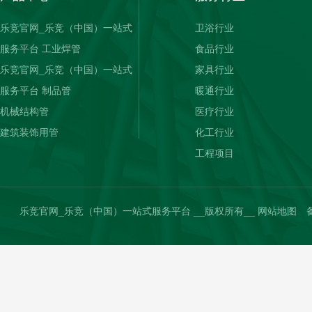
乐竞官网_乐竞（中国）一站式
卫浴行业
服务平台 工业焊管
食品行业
乐竞官网_乐竞（中国）一站式
家具行业
服务平台 制品管
暖通行业
机械结构管
医疗行业
建筑装饰用管
化工行业
工程项目
乐竞官网_乐竞（中国）一站式服务平台 __版权所有__
网站地图
备