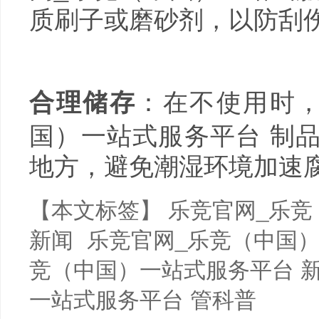
质刷子或磨砂剂，以防刮
：在不使用时，
合理储存
国）一站式服务平台 制
地方，避免潮湿环境加速
【本文标签】
乐竞官网_乐
新闻
乐竞官网_乐竞（中国
竞（中国）一站式服务平台 
一站式服务平台 管科普