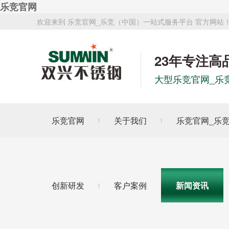
乐竞官网
欢迎来到 乐竞官网_乐竞（中国）一站式服务平台 官方网站
23年专注高
大型乐竞官网_乐
乐竞官网
关于我们
乐竞官网_乐
创新研发
客户案例
新闻资讯