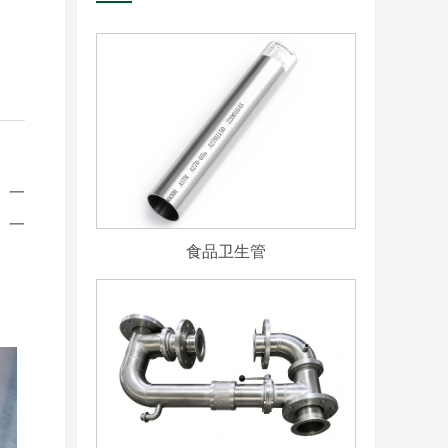
）一
）一
食品卫生管