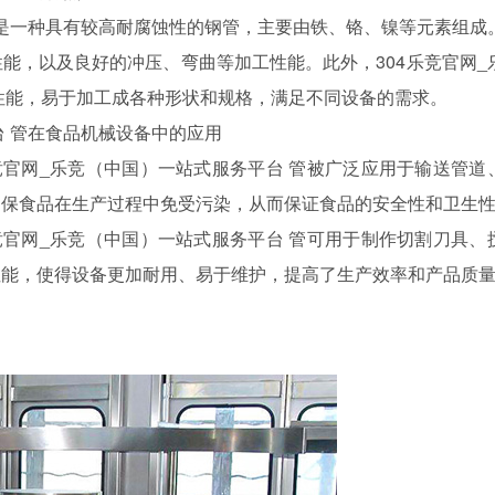
 管是一种具有较高耐腐蚀性的钢管，主要由铁、铬、镍等元素组成
能，以及良好的冲压、弯曲等加工性能。此外，304乐竞官网_
性能，易于加工成各种形状和规格，满足不同设备的需求。
台 管在食品机械设备中的应用
乐竞官网_乐竞（中国）一站式服务平台 管被广泛应用于输送管道
确保食品在生产过程中免受污染，从而保证食品的安全性和卫生
乐竞官网_乐竞（中国）一站式服务平台 管可用于制作切割刀具、
性能，使得设备更加耐用、易于维护，提高了生产效率和产品质