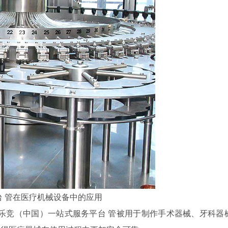
台 管在医疗机械设备中的应用
网_乐竞（中国）一站式服务平台 管被用于制作手术器械、牙科器