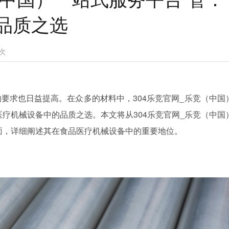
品质之选
次
的要求也日益提高。在众多的材料中，
304乐竞官网_乐竞（中国
医疗机械设备中的品质之选。本文将从304乐竞官网_乐竞（中国
面，详细阐述其在食品医疗机械设备中的重要地位。