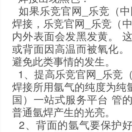
如果乐竞官网_乐竞（中
焊接，乐竞官网_乐竞（中
内外表面会发黑发黄。 
或背面因高温而被氧化。
避免此类事情的发生。
1、提高乐竞官网_乐竞（
焊接所用氩气的纯度为纯氩
国）一站式服务平台 管
普通氩焊产生的光亮。
2、背面的氩气要保护好