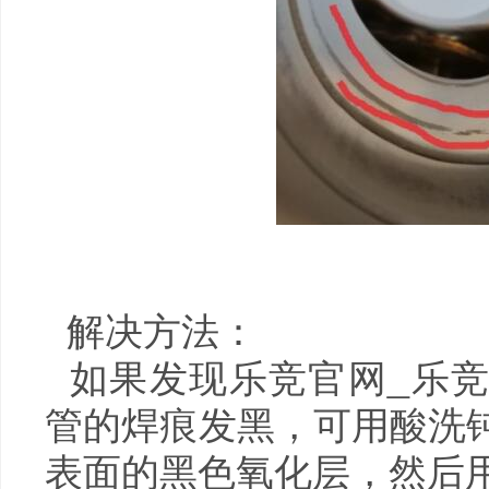
解决方法：
如果发现乐竞官网_乐竞
管的焊痕发黑，可用酸洗
表面的黑色氧化层，然后