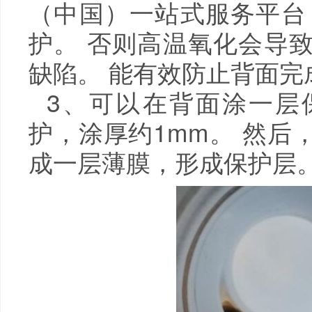
（中国）一站式服务平台
护。 否则高温氧化会导
缺陷。 能有效防止背面完
3、可以在背面涂一层
护，涂厚约1mm。 然后
成一层薄膜，形成保护层