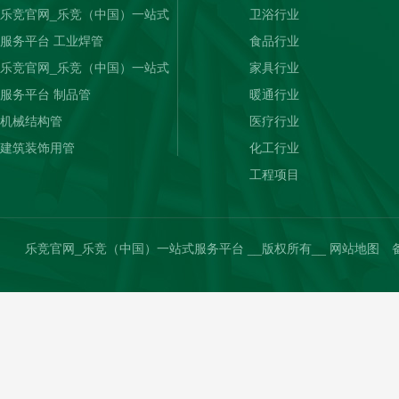
乐竞官网_乐竞（中国）一站式
卫浴行业
服务平台 工业焊管
食品行业
乐竞官网_乐竞（中国）一站式
家具行业
服务平台 制品管
暖通行业
机械结构管
医疗行业
建筑装饰用管
化工行业
工程项目
乐竞官网_乐竞（中国）一站式服务平台 __版权所有__
网站地图
备