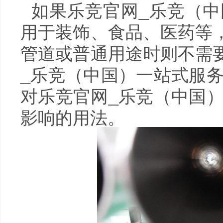
如果乐竞官网_乐竞（中
用于装饰、食品、医药等
管道或普通用途时则不需要
_乐竞（中国）一站式服务
对乐竞官网_乐竞（中国）
影响的用法。