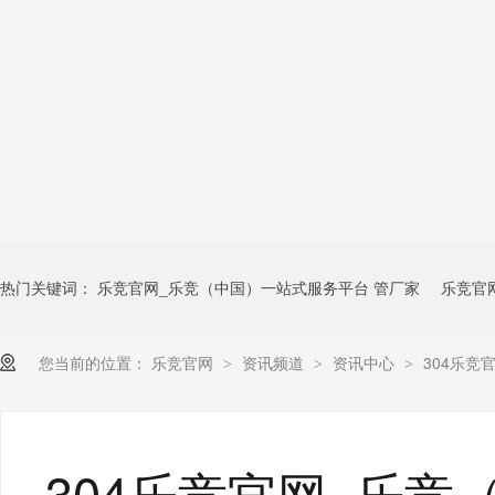
热门关键词：
乐竞官网_乐竞（中国）一站式服务平台 管厂家
乐竞官
您当前的位置：
乐竞官网
资讯频道
资讯中心
304乐
>
>
>
乐竞官网_乐竞（中国）一站式服务平台 工业管
304乐竞官网_乐