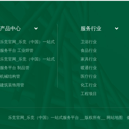
产品中心
服务行业
乐竞官网_乐竞（中国）一站式
卫浴行业
服务平台 工业焊管
食品行业
乐竞官网_乐竞（中国）一站式
家具行业
服务平台 制品管
暖通行业
机械结构管
医疗行业
建筑装饰用管
化工行业
工程项目
乐竞官网_乐竞（中国）一站式服务平台 __版权所有__
网站地图
备