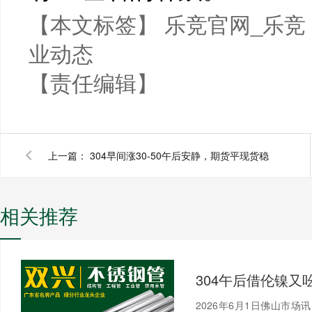
【本文标签】
乐竞官网_乐竞
业动态
【责任编辑】
上一篇：
304早间涨30-50午后安静，期货平现货稳
相关推荐
2026年6月1日佛山市场