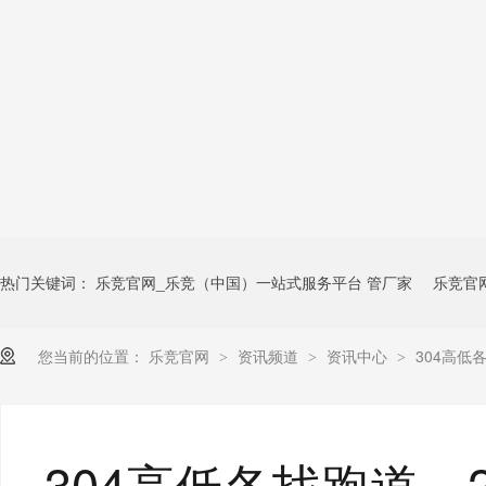
热门关键词：
乐竞官网_乐竞（中国）一站式服务平台 管厂家
乐竞官
您当前的位置：
乐竞官网
资讯频道
资讯中心
304高低
>
>
>
乐竞官网_乐竞（中国）一站式服务平台 工业管
304高低各找跑道，