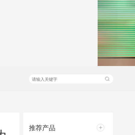
推荐产品
+
为