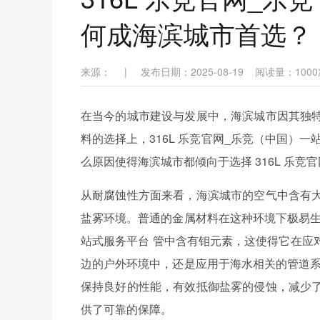
何成海滨城市首选？
来源：
|
发布日期：2025-08-19
阅读量：
1000
在当今的城市建设与发展中，海滨城市因其独
料的选择上，
316L 乐竞官网_乐竞（中国）
么原因使得海滨城市都倾向于选择 316L 乐竞
从耐腐蚀性方面来看，海滨城市的空气中含有
盐雾环境。普通的金属材料在这种环境下极易
站式服务平台 管中含有钼元素，这使得它在应
边的户外环境中，还是应用于海水相关的管道系统
保持良好的性能，有效抵御盐雾的侵蚀，减少
供了可靠的保障。