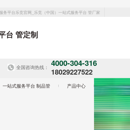
服务平台乐竞官网_乐竞（中国）一站式服务平台 管厂家
平台 管定制
4000-304-316
全国咨询热线：
18029227522
）一站式服务平台 制品管
产品中心