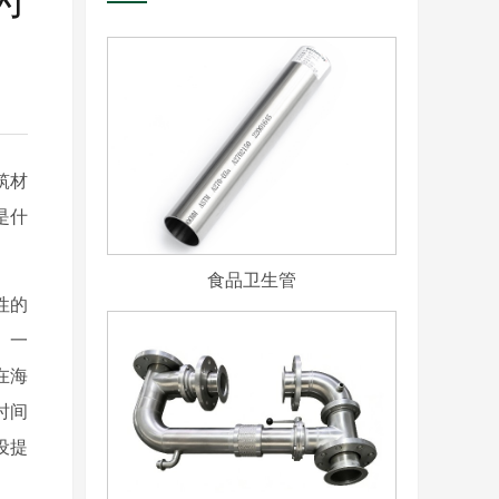
筑材
是什
食品卫生管
性的
）一
在海
时间
设提