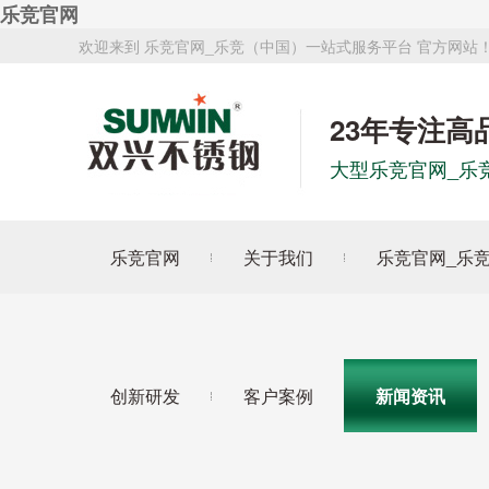
乐竞官网
欢迎来到 乐竞官网_乐竞（中国）一站式服务平台 官方网站
23年专注高
大型乐竞官网_乐
乐竞官网
关于我们
乐竞官网_乐
创新研发
客户案例
新闻资讯