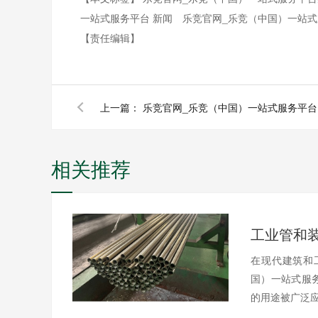
一站式服务平台 新闻
乐竞官网_乐竞（中国）一站式
【责任编辑】
上一篇：
乐
相关推荐
工业管和
在现代建筑和
国）一站式服
的用途被广泛应