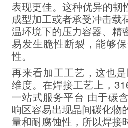
表现更佳。这种优异的韧性让
成型加工或者承受冲击载
温环境下的压力容器、精
易发生脆性断裂，能够保
性。
再来看加工工艺，这也是
维度。在焊接工艺上，31
一站式服务平台 由于碳
响区容易出现晶间碳化物
量和耐腐蚀性，所以焊接