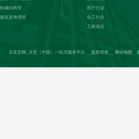
机械结构管
医疗行业
建筑装饰用管
化工行业
工程项目
乐竞官网_乐竞（中国）一站式服务平台 __版权所有__
网站地图
备