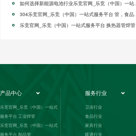
如何选择新能源电池行业
304乐竞官网_乐竞（中国）
乐竞官网
产品中心
服务行业
乐竞官网_乐竞（中国）一站式
卫浴行业
服务平台 工业焊管
食品行业
乐竞官网_乐竞（中国）一站式
家具行业
服务平台 制品管
暖通行业