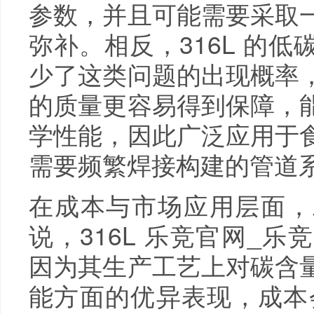
参数，并且可能需要采取
弥补。相反，316L 的
少了这类问题的出现概率
的质量更容易得到保障，
学性能，因此广泛应用于
需要频繁焊接构建的管道
在成本与市场应用层面，
说，
316L 乐竞官网_
因为其生产工艺上对碳含
能方面的优异表现，成本会