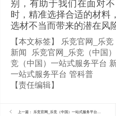
别，有助于我们在面对不
时，精准选择合适的材料
选材不当而带来的潜在风
【本文标签】
乐竞官网_乐
新闻
乐竞官网_乐竞（中国
竞（中国）一站式服务平台 
一站式服务平台 管科普
【责任编辑】
上一篇：
乐竞官网_乐竞（中国）一站式服务平台 管保养秘籍：3 招延长寿命！