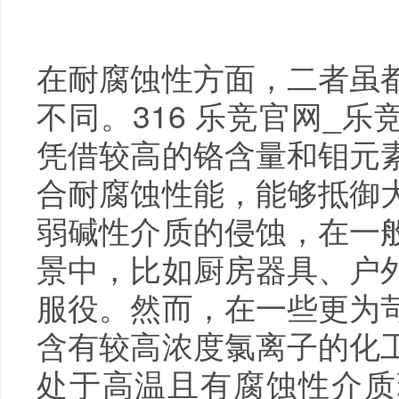
在耐腐蚀性方面，二者虽
不同。
316 乐竞官网_
凭借较高的铬含量和钼元
合耐腐蚀性能，能够抵御
弱碱性介质的侵蚀，在一
景中，比如厨房器具、户
服役。然而，在一些更为
含有较高浓度氯离子的化
处于高温且有腐蚀性介质