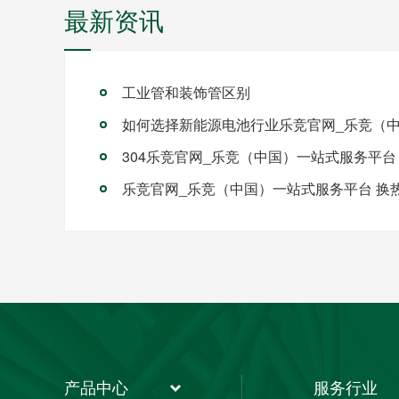
最新资讯
工业管和装饰管区别
产品中心
服务行业