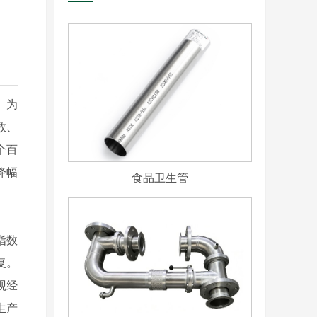
）为
数、
个百
降幅
食品卫生管
指数
复。
观经
生产