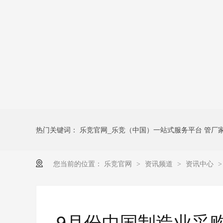
热门关键词：
乐竞官网_乐竞（中国）一站式服务平台 管厂
您当前的位置：
乐竞官网
资讯频道
资讯中心
>
>
乐竞官网_乐竞（中国）一站式服务平台 工业管
9月份中国制造业采购