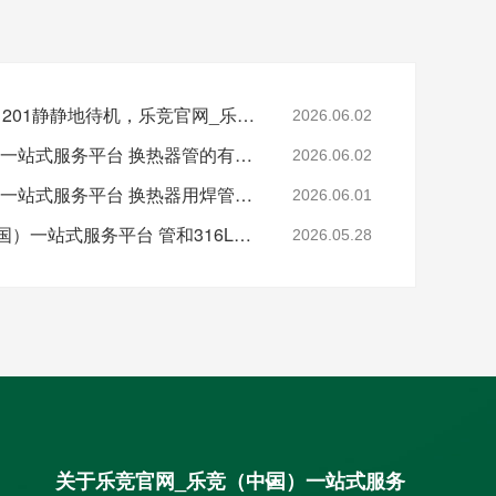
304午后借伦镍又吆喝，201静静地待机，乐竞官网_乐竞（中国）一站式服务平台 市场午后涨跌互现20-30
2026.06.02
乐竞官网_乐竞（中国）一站式服务平台 换热器管的有那些规格
2026.06.02
乐竞官网_乐竞（中国）一站式服务平台 换热器用焊管还是铜管比较好
2026.06.01
304乐竞官网_乐竞（中国）一站式服务平台 管和316L有什么区别？
2026.05.28
关于乐竞官网_乐竞（中国）一站式服务