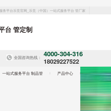
服务平台乐竞官网_乐竞（中国）一站式服务平台 管厂家
平台 管定制
4000-304-316
全国咨询热线：
18029227522
）一站式服务平台 制品管
产品中心