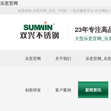
乐竞官网
欢迎来到 乐竞官网_乐竞（中国）一站式服务平台 官方网站
23年专注高
大型乐竞官网_乐
乐竞官网
关于我们
乐竞官网_乐
创新研发
客户案例
新闻资讯