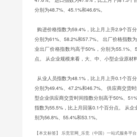
分别为48.7%、45.1%和46.6%。
购进价格指数为59.4%，比上月上升2.9个
分别为61%、58.2%和57.7%。 出厂价格指
业出厂价格指数均高于50%，分别为55.1%、53
点。 从企业规模来看，大、中、小型企业原材料库存
从业人员指数为48.1%，比上月上升0.1个
分别为49.4%、47.2%和46.7%。 供应商
型企业供应商交货时间指数分别高于50%、51%
指数为55.5%，比上月回落0.1个百分点。 
别为56.8%、55.4%和53.1%。
【本文标签】
乐竞官网_乐竞（中国）一站式服务平台