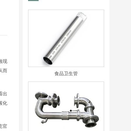
蚀现
从而
食品卫生管
看出
碳化
竞官