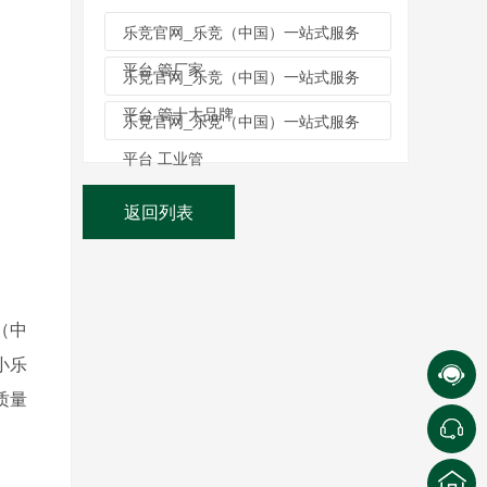
乐竞官网_乐竞（中国）一站式服务
平台 管厂家
乐竞官网_乐竞（中国）一站式服务
平台 管十大品牌
乐竞官网_乐竞（中国）一站式服务
平台 工业管
返回列表
（中
小乐
质量