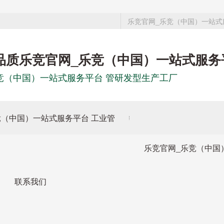
！
乐竞官网_乐竞（中国）一站式
品质乐竞官网_乐竞（中国）一站式服务
竞（中国）一站式服务平台 管研发型生产工厂
竞（中国）一站式服务平台 工业管
乐竞官网_乐竞（中国
联系我们