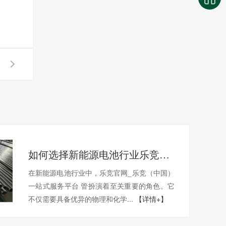
如何选择新能源电池行业乐竞官网_乐竞（中国）一站式服务平台 管
在新能源电池行业中，乐竞官网_乐竞（中国）
一站式服务平台 管扮演着至关重要的角色。它
不仅需要具备优异的物理和化学...
【详情+】