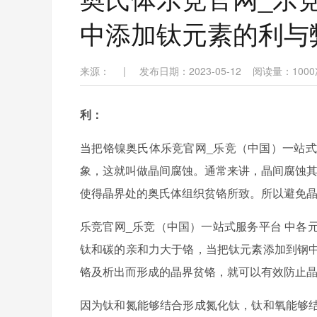
中添加钛元素的利与
来源：
|
发布日期：2023-05-12
阅读量：
1000
利：
当把铬镍奥氏体乐竞官网_乐竞（中国）一站式服
象，这就叫做晶间腐蚀。通常来讲，晶间腐蚀其
使得晶界处的奥氏体组织贫铬所致。所以避免
乐竞官网_乐竞（中国）一站式服务平台 中各
钛和碳的亲和力大于铬，当把钛元素添加到钢
铬及析出而形成的晶界贫铬，就可以有效防止
因为钛和氮能够结合形成氮化钛，钛和氧能够