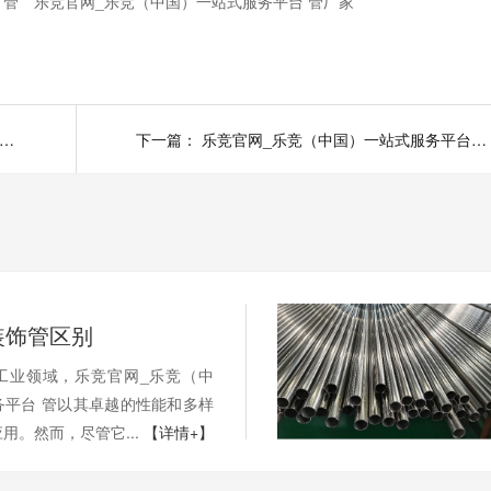
 管
乐竞官网_乐竞（中国）一站式服务平台 管厂家
官网_乐竞（中国）一站式服务平台 晶间腐蚀的原理与解决办法
下一篇：
乐竞官网_乐竞（中国）一站式服务平台 管件各种连接方法介绍及各自优缺点
装饰管区别
工业领域，乐竞官网_乐竞（中
务平台 管以其卓越的性能和多样
用。然而，尽管它...
【详情+】