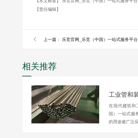
【本文标签】
乐竞官网_乐竞（中国）一站式服务平台
【责任编辑】
上一篇：
乐竞
相关推荐
工业管和
在现代建筑和
国）一站式服
的用途被广泛应