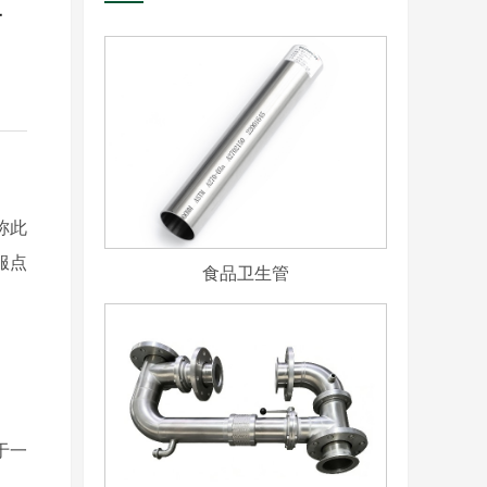
称此
服点
食品卫生管
于一