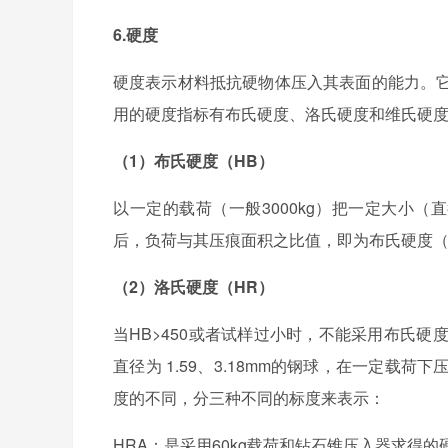
6.
硬度
硬度表示材料抵抗硬物体压入其表面的能力。
用的硬度指标有布氏硬度、洛氏硬度和维氏硬
（
1
）布氏硬度（
HB
）
以一定的载荷（一般3000kg）把一定大小
后，负荷与其压痕面积之比值，即为布氏硬度（ 
（
2
）洛氏硬度（
HR
）
当HB>450或者试样过小时，不能采用布氏硬
直径为 1.59、3.18mm的钢球，在一定
度的不同，分三种不同的标度来表示：
HRA：是采用60kg载荷和钻石锥压入器求得