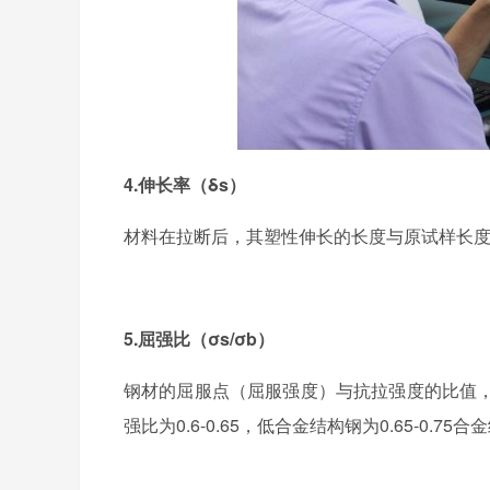
4.
伸长率（δ
s
）
材料在拉断后，其塑性伸长的长度与原试样长
5.
屈强比（σ
s/
σ
b
）
钢材的屈服点（屈服强度）与抗拉强度的比值
强比为0.6-0.65，低合金结构钢为0.65-0.75合金结