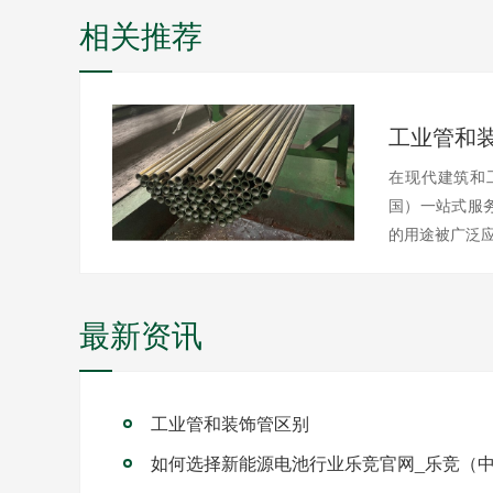
相关推荐
工业管和
在现代建筑和
国）一站式服
的用途被广泛应
最新资讯
工业管和装饰管区别