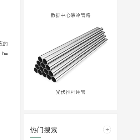
数据中心液冷管路
应的
b=
光伏推杆用管
热门搜索
+