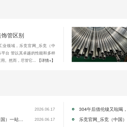
装饰管区别
工业领域，乐竞官网_乐竞（中
务平台 管以其卓越的性能和多样
用。然而，尽管它...
【详情+】
2026.06.17
如何选择新能源电池行业乐竞官网_乐竞（中国）一站式服务平台 管
2026.06.17