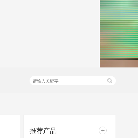
推荐产品
+
性