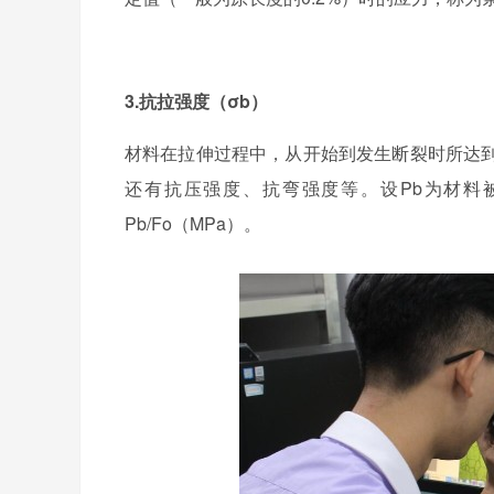
3.
抗拉强度（σ
b
）
材料在拉伸过程中，从开始到发生断裂时所达
还有抗压强度、抗弯强度等。设Pb为材料被
Pb/Fo（MPa）。