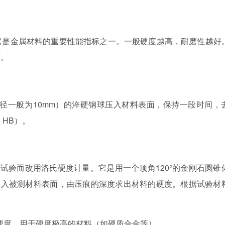
它是金属材料的重要性能指标之一。一般硬度越高，耐磨性越好
度。
（直径一般为10mm）的淬硬钢球压入材料表面，保持一段时间，
HB）。
度试验而改用洛氏硬度计量。它是用一个顶角120°的金刚石圆锥
载荷下压入被测材料表面，由压痕的深度求出材料的硬度。根据试验材
的硬度，用于硬度极高的材料（如硬质合金等）。