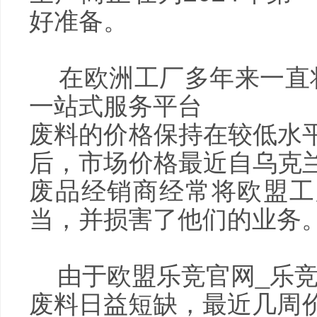
    在欧洲工厂多年来一直将乐竞官网_乐竞（中国）
一站式服务平台

废料的价格保持在较低水
后，市场价格最近自乌克
废品经销商经常将欧盟工
    由于欧盟乐竞官网_乐竞（中国）一站式服务平台

废料日益短缺，最近几周价