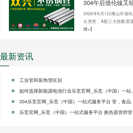
2026年6月1日佛山市场
云突变，A股三大指数震荡
情+】
最新资讯
工业管和装饰管区别
如何选择新能源电池行业
304乐竞官网_乐竞（中国）
乐竞官网