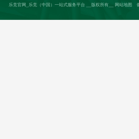
乐竞官网_乐竞（中国）一站式服务平台 __版权所有__
网站地图
备