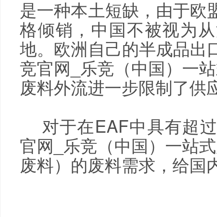
是一种本土短缺，由于欧
格倾销，中国不被视为从
地。欧洲自己的半成品出
竞官网_乐竞（中国）一站
    对于在EAF中具有超过90%的废料（含铁和乐竞
官网_乐竞（中国）一站式