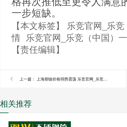
格再次推低至更令人满意
【本文标签】
乐竞官网_乐竞
情
乐竞官网_乐竞（中国）一
【责任编辑】
上一篇：
上海期镍价格弱势震荡 乐竞官网_乐竞（中国）一站式服务平台 市场缺乏支撑
相关推荐