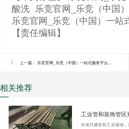
酸洗
乐竞官网_乐竞（中国）
乐竞官网_乐竞（中国）一站
【责任编辑】
上一篇：
乐竞官网_乐竞（中国）一站式服务平台 焊管电解抛光处理的优点
相关推荐
工业管和装饰管区
在现代建筑和工业领域，