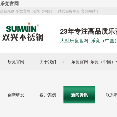
乐竞官网
欢迎来到 乐竞官网_乐竞（中国）一站式服务平台 官方网站！
23年专注高品质乐
大型乐竞官网_乐竞（中国
乐竞官网
关于我们
乐竞官网_乐竞（中国）
创新研发
客户案例
新闻资讯
联系