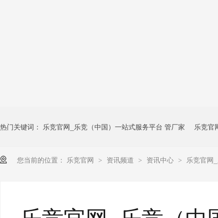
热门关键词：
乐竞官网_乐竞（中国）一站式服务平台 管厂家
乐竞官
您当前的位置：
乐竞官网
资讯频道
资讯中心
乐竞官网
>
>
>
乐竞官网_乐竞（中国）一站式服务平台 工业管
乐竞官网_乐竞（中