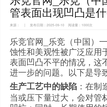
管表面出现凹凸是什
来源：
|
发布日期：2025-09-10
阅读量：
1000
次
乐竞官网_乐竞（中国）一
蚀性和美观性被广泛应用
表面凹凸不平的情况，这
进一步的问题。以下是导
：在制
生产工艺中的缺陷
当或压下量过大，会对管