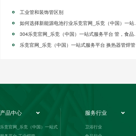
工业管和装饰管区别
如何选择新能源电池行业
304乐竞官网_乐竞（中国）
乐竞官网
产品中心
服务行业
乐竞官网_乐竞（中国）一站式
卫浴行业
服务平台 工业焊管
食品行业