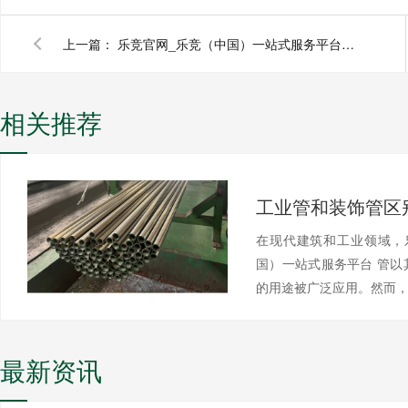
上一篇：
乐竞官网_乐竞（中国）一站式服务平台 换热器管在生产的时候需要注意什么
相关推荐
工业管和装饰管区
在现代建筑和工业领域，
国）一站式服务平台 管以
的用途被广泛应用。然而，尽
最新资讯