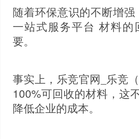
随着环保意识的不断增强
一站式服务平台 材料的
要。
事实上，乐竞官网_乐竞（
100%
可回收的材料，这
降低企业的成本。