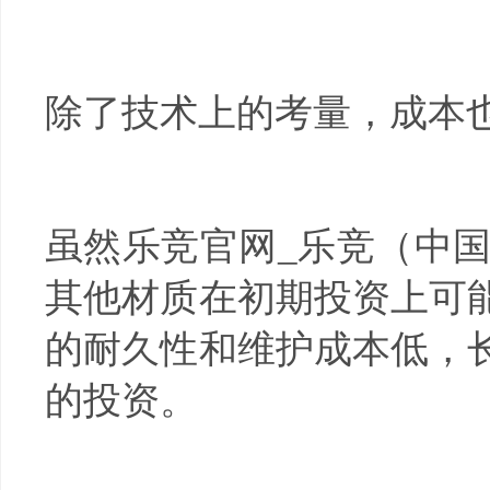
除了技术上的考量，成本
虽然乐竞官网_乐竞（中国
其他材质在初期投资上可
的耐久性和维护成本低，
的投资。