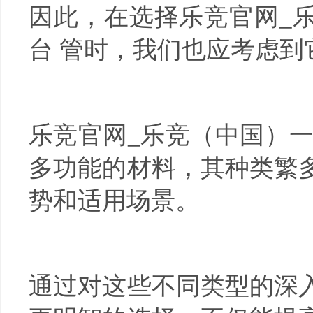
因此，在选择乐竞官网_
台 管时，我们也应考虑到
乐竞官网_乐竞（中国）一
多功能的材料，其种类繁
势和适用场景。
通过对这些不同类型的深